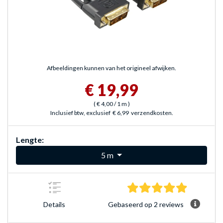
Afbeeldingen kunnen van het origineel afwijken.
€ 19,99
(
€ 4,00
/ 1 m
)
Inclusief btw, exclusief
€ 6,99
verzendkosten.
Lengte:
5 m
5.0 sterre
Gebaseerd op 2 reviews
Details