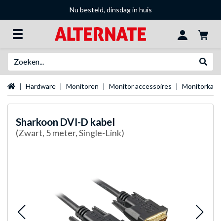
Nu besteld, dinsdag in huis
Zoeken
Websh
Startpagina
Hardware
Monitoren
Monitor accessoires
Monitorkabe
Sharkoon
DVI-D kabel
(Zwart, 5 meter, Single-Link)