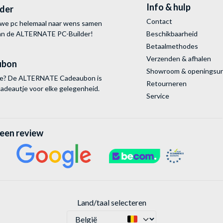
Info & hulp
lder
Contact
uwe pc helemaal naar wens samen
van de ALTERNATE
PC-Builder!
Beschikbaarheid
Betaalmethodes
Verzenden & afhalen
ubon
Showroom & openingsu
tie? De ALTERNATE Cadeaubon is
Retourneren
cadeautje voor elke gelegenheid.
Service
 een review
Land/taal selecteren