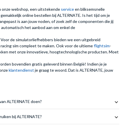
in onze webshop, een uitstekende
service
en bliksemsnelle
t gemakkelijk online bestellen bij ALTERNATE. Is het tijd om je
aangepast is aan jouw noden, of zoek zelf de componenten die jij
t automatisch het aanbod aan om enkel de
. Voor de simulatorliefhebbers bieden we een uitgebreid
 racing sim compleet te maken. Ook voor de ultieme
flightsim
-
kken met onze innovatieve, hoogtechnologische producten. Moet
orden bovendien gratis geleverd binnen België! Indien je je
 onze
klantendienst
je graag te woord. Dat is ALTERNATE, jouw
om van ALTERNATE doen?
bruiken bij ALTERNATE?