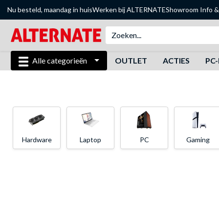
Nu besteld, maandag in huis
Werken bij ALTERNATE
Showroom
Info &
Alle categorieën
OUTLET
ACTIES
PC-
Hardware
Laptop
PC
Gaming