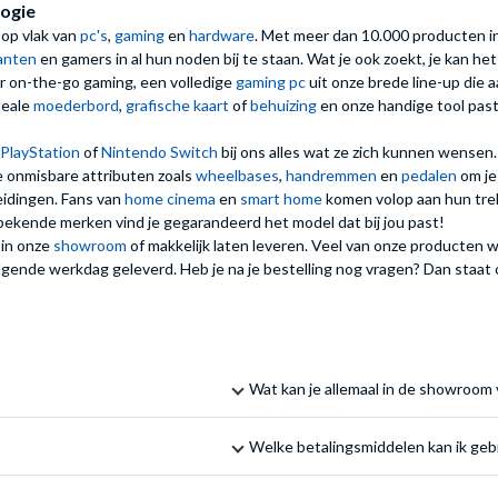
ogie
op vlak van
pc's
,
gaming
en
hardware
. Met meer dan 10.000 producten 
lanten
en gamers in al hun noden bij te staan. Wat je ook zoekt, je kan he
r on-the-go gaming, een volledige
gaming pc
uit onze brede line-up die 
ideale
moederbord
,
grafische kaart
of
behuizing
en onze handige tool pas
PlayStation
of
Nintendo Switch
bij ons alles wat ze zich kunnen wensen
 onmisbare attributen zoals
wheelbases
,
handremmen
en
pedalen
om je
eidingen. Fans van
home cinema
en
smart home
komen volop aan hun tre
bekende merken vind je gegarandeerd het model dat bij jou past!
 in onze
showroom
of makkelijk laten leveren. Veel van onze producten w
volgende werkdag geleverd. Heb je na je bestelling nog vragen? Dan staat
Wat kan je allemaal in de showro
Welke betalingsmiddelen kan ik ge