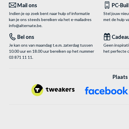
Mail ons
PC-Bui
Indien je op zoek bent naar hulp of informatie
Stel jouw nie
kan je ons steeds bereiken via het
e-mailadres
met de hulp 
info@alternate.be
.
Bel ons
Cadea
Je kan ons van maandag t.e.m. zaterdag tussen
Geen inspira
10.00 uur en 18.00 uur bereiken op het nummer
het perfecte 
03 871 11 11
.
Plaats