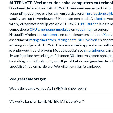
ALTERNATE: Veel meer dan enkel computers en technol
Doorheen de jaren heeft ALTERNATE bewezen een expert te zijn 
verzending doen we er alles aan om particulieren,
professionele k
gaming set-up te vernieuwen? Koop dan een krachtige
laptop
voo
wilt bij elkaar met behulp van de ALTERNATE
PC-Builder
. Kies je 
compatibele
CPU's
,
geheugenmodules
en
voedingen
te tonen.
Natuurlijk vinden ook
streamers
en consolegamers met een
Xbox
,
assortiment
racing simulators
,
racing seats
,
stuurwielen
en andere
ervaring vind je bij ALTERNATE alle essentiële apparaten en uitbr
je onderweg mobiel blijven? Met de populairste
smartphones
van 
Je kan je online bestelling zelfs binnen 30 minuten komen ophalen
bestelling voor 21u afrondt, wordt je pakket in veel gevallen de 
specialist in pc en hardware. We kijken uit naar je aankoop.
Veelgestelde vragen
Wat is de locatie van de ALTERNATE showroom?
Via welke kanalen kan ik ALTERNATE bereiken?