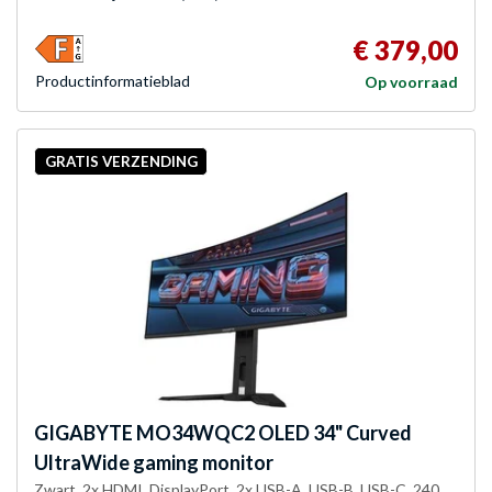
€ 379,00
Product­informatieblad
Op voorraad
GRATIS VERZENDING
GIGABYTE
MO34WQC2 OLED 34" Curved
UltraWide gaming monitor
Zwart, 2x HDMI, DisplayPort, 2x USB-A, USB-B, USB-C, 240