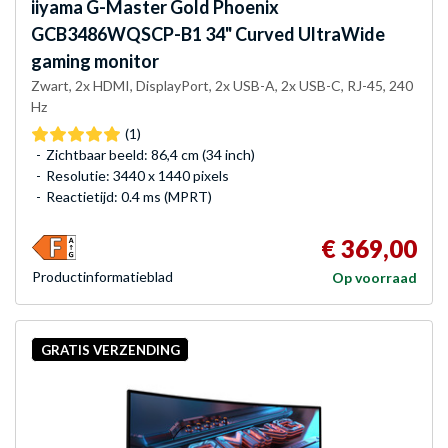
iiyama
G-Master Gold Phoenix
GCB3486WQSCP-B1 34" Curved UltraWide
gaming monitor
Zwart, 2x HDMI, DisplayPort, 2x USB-A, 2x USB-C, RJ-45, 240
Hz
(1)
Zichtbaar beeld: 86,4 cm (34 inch)
Resolutie: 3440 x 1440 pixels
Reactietijd: 0.4 ms (MPRT)
€ 369,00
Product­informatieblad
Op voorraad
GRATIS VERZENDING