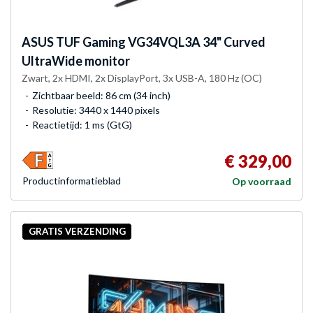
ASUS
TUF Gaming VG34VQL3A 34" Curved
UltraWide monitor
Zwart, 2x HDMI, 2x DisplayPort, 3x USB-A, 180 Hz (OC)
Zichtbaar beeld: 86 cm (34 inch)
Resolutie: 3440 x 1440 pixels
Reactietijd: 1 ms (GtG)
€ 329,00
Product­informatieblad
Op voorraad
GRATIS VERZENDING