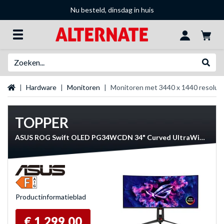
Nu besteld, dinsdag in huis
Zoeken
Websh
Startpagina
Hardware
Monitoren
Monitoren met 3440 x 1440 resoluti
TOPPER
ASUS ROG Swift OLED PG34WCDN 34" Curved UltraWide gaming monitor
Product­informatieblad
€ 1.299,00