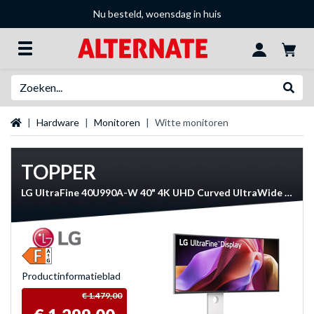
Nu besteld, woensdag in huis
Zoeken
Websh
Startpagina
Hardware
Monitoren
Witte monitoren
TOPPER
LG UltraFine 40U990A-W 40" 4K UHD Curved UltraWide monitor
Product­informatieblad
€ 1.479,00