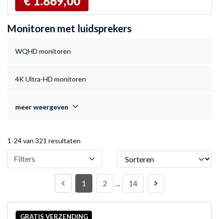
€ 1.869,00
Monitoren met luidsprekers
WQHD monitoren
4K Ultra-HD monitoren
meer weergeven
1-24 van 321 resultaten
Sorteren
Filters
1
2
14
…
GRATIS VERZENDING