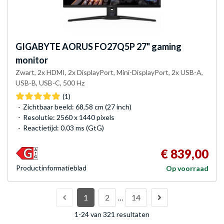
GIGABYTE
AORUS FO27Q5P 27" gaming
monitor
Zwart, 2x HDMI, 2x DisplayPort, Mini-DisplayPort, 2x USB-A,
USB-B, USB-C, 500 Hz
(1)
Zichtbaar beeld: 68,58 cm (27 inch)
Resolutie: 2560 x 1440 pixels
Reactietijd: 0.03 ms (GtG)
€ 839,00
Product­informatieblad
Op voorraad
1
2
14
…
1-24 van 321 resultaten