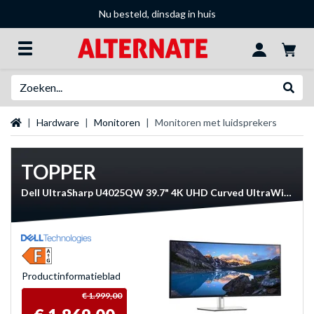
Nu besteld, dinsdag in huis
Zoeken
Websh
Startpagina
Hardware
Monitoren
Monitoren met luidsprekers
TOPPER
Dell UltraSharp U4025QW 39.7" 4K UHD Curved UltraWide monitor
Product­informatieblad
€ 1.999,00