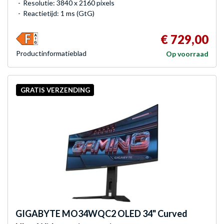
Resolutie: 3840 x 2160 pixels
Reactietijd: 1 ms (GtG)
€ 729,00
Product­informatieblad
Op voorraad
GRATIS VERZENDING
GIGABYTE
MO34WQC2 OLED 34" Curved