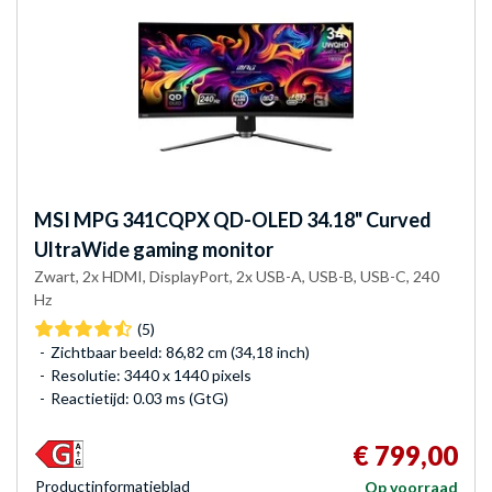
MSI
MPG 341CQPX QD-OLED 34.18" Curved
UltraWide gaming monitor
Zwart, 2x HDMI, DisplayPort, 2x USB-A, USB-B, USB-C, 240
Hz
(5)
Zichtbaar beeld: 86,82 cm (34,18 inch)
Resolutie: 3440 x 1440 pixels
Reactietijd: 0.03 ms (GtG)
€ 799,00
Product­informatieblad
Op voorraad