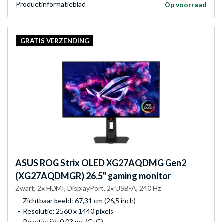
Product­informatieblad
Op voorraad
GRATIS VERZENDING
ASUS
ROG Strix OLED XG27AQDMG Gen2
(XG27AQDMGR) 26.5" gaming monitor
Zwart, 2x HDMI, DisplayPort, 2x USB-A, 240 Hz
Zichtbaar beeld: 67,31 cm (26,5 inch)
Resolutie: 2560 x 1440 pixels
Reactietijd: 0.03 ms (GtG)