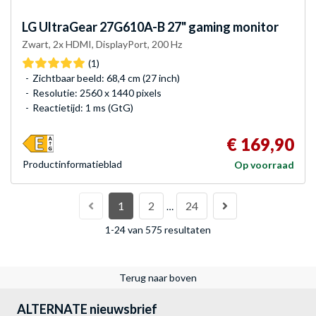
LG
UltraGear 27G610A-B 27" gaming monitor
Zwart, 2x HDMI, DisplayPort, 200 Hz
(1)
Zichtbaar beeld: 68,4 cm (27 inch)
Resolutie: 2560 x 1440 pixels
Reactietijd: 1 ms (GtG)
€ 169,90
Product­informatieblad
Op voorraad
1
2
24
…
1-24 van 575 resultaten
Terug naar boven
ALTERNATE nieuwsbrief