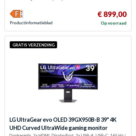
€ 899,00
Product­informatieblad
Op voorraad
GRATIS VERZENDING
LG
UltraGear evo OLED 39GX950B-B 39" 4K
UHD Curved UltraWide gaming monitor
Donkergrijs, 2x HDMI, DisplayPort, 2x USB-A, USB-C, 165 Hz /