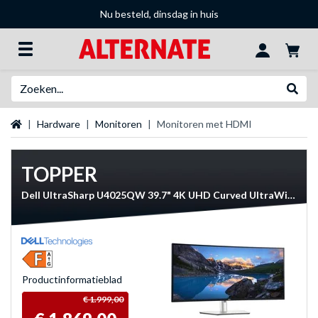
Nu besteld, dinsdag in huis
Zoeken
Websh
Startpagina
Hardware
Monitoren
Monitoren met HDMI
TOPPER
Dell UltraSharp U4025QW 39.7" 4K UHD Curved UltraWide monitor
Product­informatieblad
€ 1.999,00