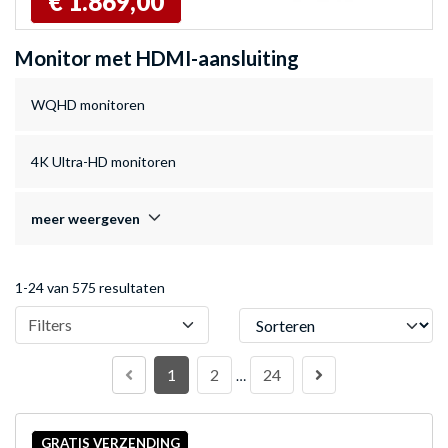
€ 1.869,00
Monitor met HDMI-aansluiting
WQHD monitoren
4K Ultra-HD monitoren
meer weergeven
1-24 van 575 resultaten
Sorteren
Filters
1
2
24
…
GRATIS VERZENDING