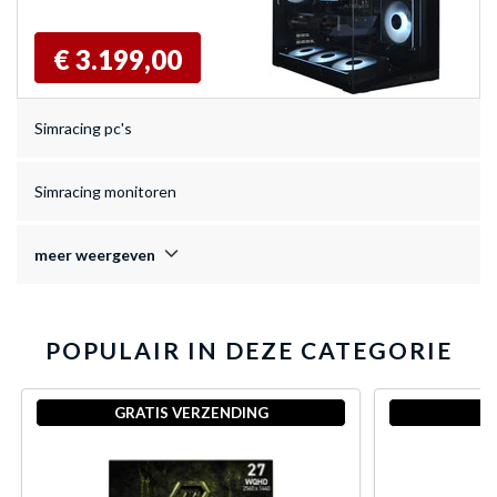
€ 3.199,00
Simracing pc's
Simracing monitoren
meer weergeven
POPULAIR IN DEZE CATEGORIE
GRATIS VERZENDING
G