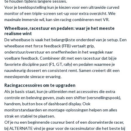
te houden tijdens langere sessies.
Voor je beeldopstelling kun je kiezen voor een ultrawide curved
monitor of een triple-screen set-up voor extra overzicht. Wie
maximale immersie wil, kan sim racing combineren met VR.
Wheelbase, racestuur en pedalen: waar je het meeste
realisme wint
De wheelbase is vaak het belangrijkste onderdeel van je setup. Een
wheelbase met force feedback (FFB) vertaalt grip,
onderstuur/overstuur en oneffenheden in het wegdek naar
voelbare feedback. Combineer dit met een racestuur dat bij je
favoriete discipline past (F1, GT, rally) en pedalen waarmee je
nauwkeurig doseert en consistent remt. Samen creëert dit een
meeslepende simrace-ervaring.
Racingaccessoires om te upgraden
Als je basis staat, kun je uitbreiden met accessoires die extra
controle en beleving geven, zoals een shifter (versnellingspook),
handrem, button box of dashboard display. Ook
monitorstandaarden en montage-oplossingen helpen om alles
strak en stabiel te plaatsen.
Of je nu een beginnende coureur bent of een doorwinterde racer,
bij ALTERNATE vind je gear voor de racesimulator die het beste bij