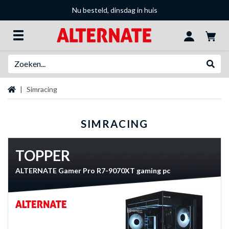
Nu besteld, dinsdag in huis
Zoeken
Websh
Startpagina
Simracing
SIMRACING
TOPPER
ALTERNATE Gamer Pro R7-9070XT gaming pc