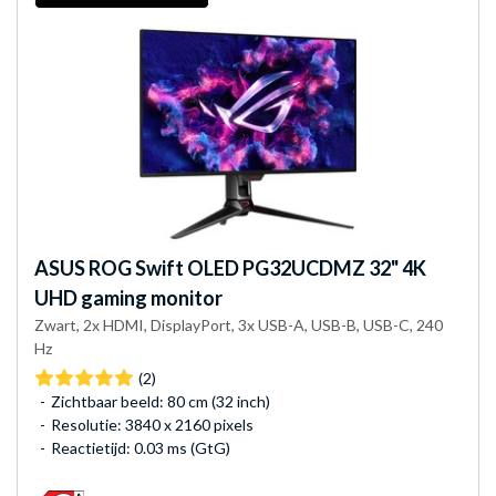
ASUS
ROG Swift OLED PG32UCDMZ 32" 4K
UHD gaming monitor
Zwart, 2x HDMI, DisplayPort, 3x USB-A, USB-B, USB-C, 240
Hz
(2)
Zichtbaar beeld: 80 cm (32 inch)
Resolutie: 3840 x 2160 pixels
Reactietijd: 0.03 ms (GtG)