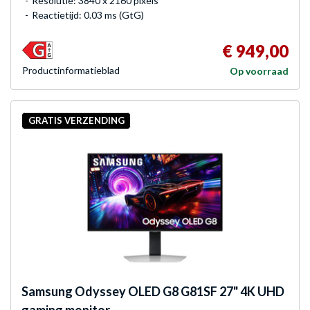
Resolutie: 3840 x 2160 pixels
Reactietijd: 0.03 ms (GtG)
€ 949,00
Product­informatieblad
Op voorraad
GRATIS VERZENDING
Samsung
Odyssey OLED G8 G81SF 27" 4K UHD
gaming monitor