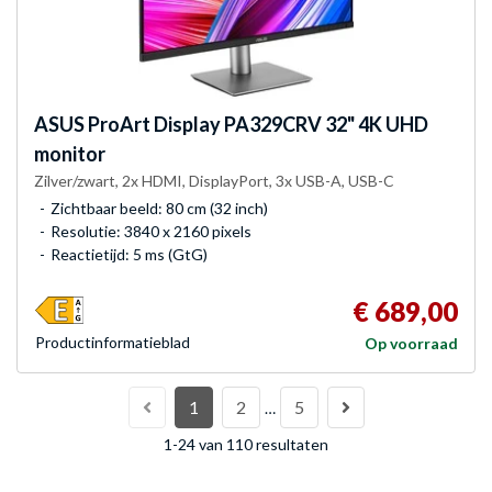
ASUS
ProArt Display PA329CRV 32" 4K UHD
monitor
Zilver/zwart, 2x HDMI, DisplayPort, 3x USB-A, USB-C
Zichtbaar beeld: 80 cm (32 inch)
Resolutie: 3840 x 2160 pixels
Reactietijd: 5 ms (GtG)
€ 689,00
Product­informatieblad
Op voorraad
1
2
5
…
1-24 van 110 resultaten