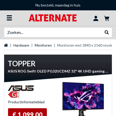
Nu besteld, maandag in huis
Zoeken
Websh
Startpagina
Hardware
Monitoren
Monitoren met 3840 x 2160 resoluti
TOPPER
ASUS ROG Swift OLED PG32UCDMZ 32" 4K UHD gaming monitor
Product­informatieblad
€ 1.099,00