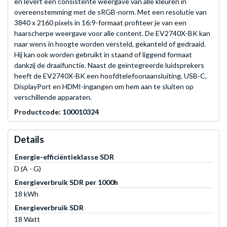
en levert een consistente weergave van alle kleuren in
overeenstemming met de sRGB-norm. Met een resolutie van
3840 x 2160 pixels in 16:9-formaat profiteer je van een
haarscherpe weergave voor alle content. De EV2740X-BK kan
naar wens in hoogte worden versteld, gekanteld of gedraaid.
Hij kan ook worden gebruikt in staand of liggend formaat
dankzij de draaifunctie. Naast de geïntegreerde luidsprekers
heeft de EV2740X-BK een hoofdtelefoonaansluiting, USB-C,
DisplayPort en HDMI-ingangen om hem aan te sluiten op
verschillende apparaten.
Productcode: 100010324
Details
Energie-efficiëntieklasse SDR
D (A - G)
Energieverbruik SDR per 1000h
18 kWh
Energieverbruik SDR
18 Watt