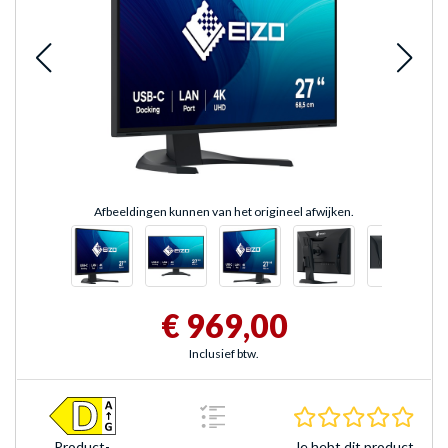
Afbeeldingen kunnen van het origineel afwijken.
€ 969,00
Inclusief btw.
0.0 s
Je hebt dit product
Product­