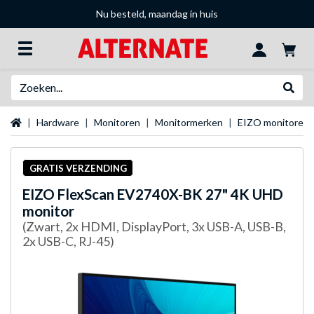
Nu besteld, maandag in huis
Zoeken
Websh
Startpagina
Hardware
Monitoren
Monitormerken
EIZO monitoren
GRATIS VERZENDING
EIZO
FlexScan EV2740X-BK 27" 4K UHD
monitor
(Zwart, 2x HDMI, DisplayPort, 3x USB-A, USB-B,
2x USB-C, RJ-45)