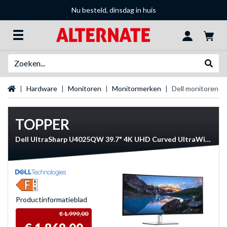
Nu besteld, dinsdag in huis
Zoeken
Websh
Startpagina
Hardware
Monitoren
Monitormerken
Dell monitoren
TOPPER
Dell UltraSharp U4025QW 39.7" 4K UHD Curved UltraWide monitor
Product­informatieblad
€ 1.999,00