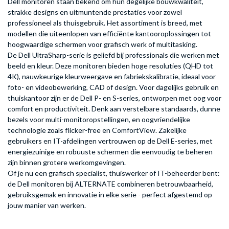
Dell monitoren staan bekend om hun degelijke bouwkwaliteit,
strakke designs en uitmuntende prestaties voor zowel
professioneel als thuisgebruik. Het assortiment is breed, met
modellen die uiteenlopen van efficiënte kantooroplossingen tot
hoogwaardige schermen voor grafisch werk of multitasking.
De Dell UltraSharp-serie is geliefd bij professionals die werken met
beeld en kleur. Deze monitoren bieden hoge resoluties (QHD tot
4K), nauwkeurige kleurweergave en fabriekskalibratie, ideaal voor
foto- en videobewerking, CAD of design. Voor dagelijks gebruik en
thuiskantoor zijn er de Dell P- en S-series, ontworpen met oog voor
comfort en productiviteit. Denk aan verstelbare standaards, dunne
bezels voor multi-monitoropstellingen, en oogvriendelijke
technologie zoals flicker-free en ComfortView. Zakelijke
gebruikers en IT-afdelingen vertrouwen op de Dell E-series, met
energiezuinige en robuuste schermen die eenvoudig te beheren
zijn binnen grotere werkomgevingen.
Of je nu een grafisch specialist, thuiswerker of IT-beheerder bent:
de Dell monitoren bij ALTERNATE combineren betrouwbaarheid,
gebruiksgemak en innovatie in elke serie - perfect afgestemd op
jouw manier van werken.