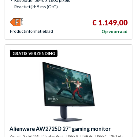
Resolutie: 3840 x 1600 pixels
Reactietijd: 5 ms (GtG)
€ 1.149,00
Product­informatieblad
Op voorraad
GRATIS VERZENDING
Alienware
AW2725D 27" gaming monitor
Zwart, 2x HDMI, DisplayPort, USB-A, USB-B, USB-C, 280 Hz