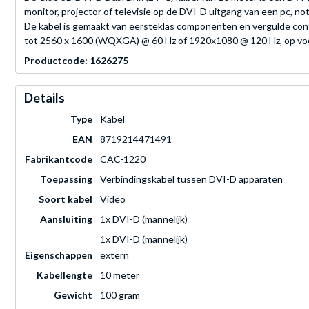
monitor, projector of televisie op de DVI-D uitgang van een pc, n
De kabel is gemaakt van eersteklas componenten en vergulde cont
tot 2560 x 1600 (WQXGA) @ 60 Hz of 1920x1080 @ 120 Hz, op voor
Productcode: 1626275
Details
Type
Kabel
EAN
8719214471491
Fabrikantcode
CAC-1220
Toepassing
Verbindingskabel tussen DVI-D apparaten
Soort kabel
Video
Aansluiting
1x DVI-D (mannelijk)
1x DVI-D (mannelijk)
Eigenschappen
extern
Kabellengte
10 meter
Gewicht
100 gram