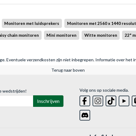
Monitoren met luidsprekers
Monitoren met 2560 x 1440 resolut
isy chain monitoren
Mini monitoren
Witte monitoren
22" m
rage. Eventuele verzendkosten zijn niet inbegrepen.
Informatie over het i
Terug naar boven
Volg ons op sociale media.
e wedstrijden!
Inschrijven