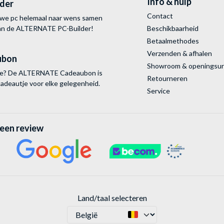
Info & hulp
lder
Contact
uwe pc helemaal naar wens samen
van de ALTERNATE
PC-Builder!
Beschikbaarheid
Betaalmethodes
Verzenden & afhalen
ubon
Showroom & openingsu
tie? De ALTERNATE Cadeaubon is
Retourneren
cadeautje voor elke gelegenheid.
Service
 een review
Land/taal selecteren