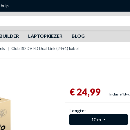
 hulp
Zoeken
BUILDER
LAPTOPKIEZER
BLOG
els
Club 3D DVI-D Dual Link (24+1) kabel
€ 24,99
Inclusief btw,
Lengte:
10 m