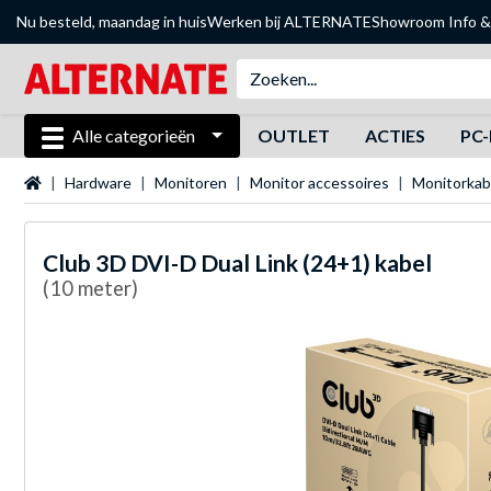
Nu besteld, maandag in huis
Werken bij ALTERNATE
Showroom
Info &
Alle categorieën
OUTLET
ACTIES
PC-
Startpagina
Hardware
Monitoren
Monitor accessoires
Monitorkab
Club 3D
DVI-D Dual Link (24+1) kabel
(10 meter)