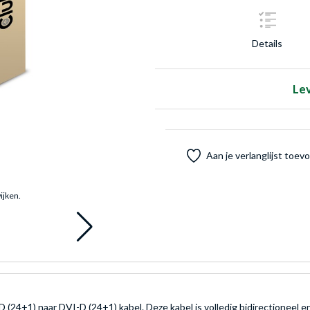
Details
Le
Aan je verlanglijst toe
ijken.
 (24+1) naar DVI-D (24+1) kabel. Deze kabel is volledig bidirectioneel 