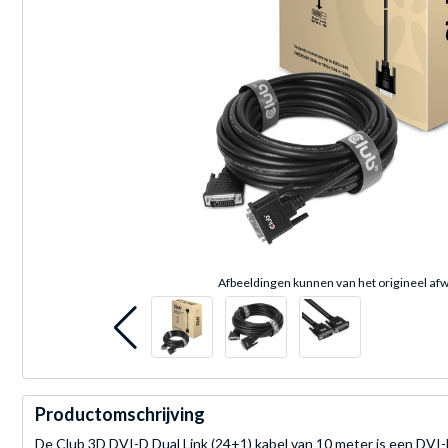
Afbeeldingen kunnen van het origineel afw
Productomschrijving
De Club 3D DVI-D Dual Link (24+1) kabel van 10 meter is een DVI-D