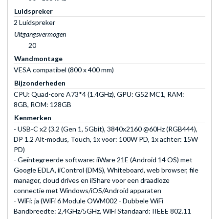
Luidspreker
2 Luidspreker
Uitgangsvermogen
20
Wandmontage
VESA compatibel (800 x 400 mm)
Bijzonderheden
CPU: Quad-core A73*4 (1.4GHz), GPU: G52 MC1, RAM:
8GB, ROM: 128GB
Kenmerken
- USB-C x2 (3.2 (Gen 1, 5Gbit), 3840x2160 @60Hz (RGB444),
DP 1.2 Alt-modus, Touch, 1x voor: 100W PD, 1x achter: 15W
PD)
- Geïntegreerde software: iiWare 21E (Android 14 OS) met
Google EDLA, iiControl (DMS), Whiteboard, web browser, file
manager, cloud drives en iiShare voor een draadloze
connectie met Windows/iOS/Android apparaten
- WiFi: ja (WiFi 6 Module OWM002 - Dubbele WiFi
Bandbreedte: 2,4GHz/5GHz, WiFi Standaard: IIEEE 802.11