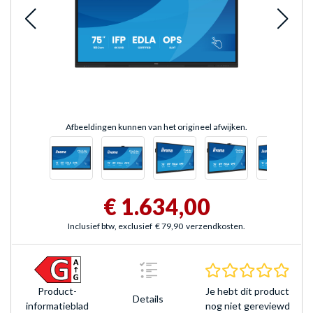
Afbeeldingen kunnen van het origineel afwijken.
€ 1.634,00
Inclusief btw, exclusief
€ 79,90
verzendkosten.
0.0 s
Je hebt dit product
Product­
Details
nog niet gereviewd
informatieblad