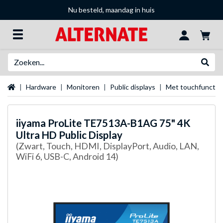
Nu besteld, maandag in huis
Zoeken
Websh
Startpagina
Hardware
Monitoren
Public displays
Met touchfunctie
iiyama
ProLite TE7513A-B1AG 75" 4K
Ultra HD Public Display
(Zwart, Touch, HDMI, DisplayPort, Audio, LAN,
WiFi 6, USB-C, Android 14)