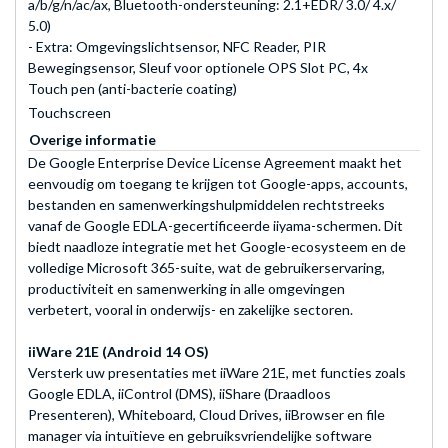
a/b/g/n/ac/ax, Bluetooth-ondersteuning: 2.1+EDR/ 3.0/ 4.x/
5.0)
- Extra: Omgevingslichtsensor, NFC Reader, PIR
Bewegingsensor, Sleuf voor optionele OPS Slot PC, 4x
Touch pen (anti-bacterie coating)
Touchscreen
Overige informatie
De Google Enterprise Device License Agreement maakt het
eenvoudig om toegang te krijgen tot Google-apps, accounts,
bestanden en samenwerkingshulpmiddelen rechtstreeks
vanaf de Google EDLA-gecertificeerde iiyama-schermen. Dit
biedt naadloze integratie met het Google-ecosysteem en de
volledige Microsoft 365-suite, wat de gebruikerservaring,
productiviteit en samenwerking in alle omgevingen
verbetert, vooral in onderwijs- en zakelijke sectoren.
iiWare 21E (Android 14 OS)
Versterk uw presentaties met iiWare 21E, met functies zoals
Google EDLA, iiControl (DMS), iiShare (Draadloos
Presenteren), Whiteboard, Cloud Drives, iiBrowser en file
manager via intuïtieve en gebruiksvriendelijke software