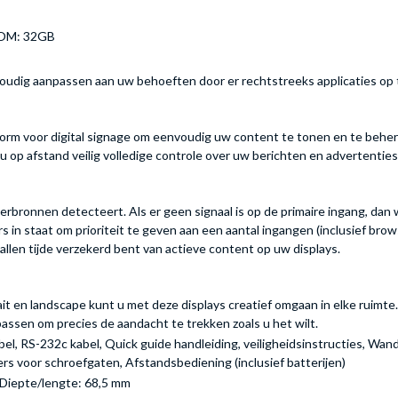
ROM: 32GB
udig aanpassen aan uw behoeften door er rechtstreeks applicaties op t
orm voor digital signage om eenvoudig uw content te tonen en te beher
p afstand veilig volledige controle over uw berichten en advertenties
oerbronnen detecteert. Als er geen signaal is op de primaire ingang, d
rs in staat om prioriteit te geven aan een aantal ingangen (inclusief br
allen tijde verzekerd bent van actieve content op uw displays.
t en landscape kunt u met deze displays creatief omgaan in elke ruimte.
passen om precies de aandacht te trekken zoals u het wilt.
el, RS-232c kabel, Quick guide handleiding, veiligheidsinstructies, 
rs voor schroefgaten, Afstandsbediening (inclusief batterijen)
 Diepte/lengte: 68,5 mm