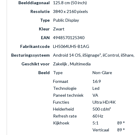
Beelddiagonaal
125.8 cm (50 inch)
Resolutie
3840 x 2160 pixels
Type
Public Display
Kleur
Zwart
EAN
4948570125340
Fabrikantcode
LH5064UHS-B1AG
Besturingssysteem
Android 14 OS, iiSignage², iiControl, iiShar
Geschikt voor
Zakelijk , Multimedia
Beeld
Type
Non-Glare
Formaat
16:9
Technologie
Led
Paneel techniek
VA
Functies
Ultra HD/4K
Helderheid
500 cd/m²
Refresh rate
60 Hz
Kijkhoek
5:1
89 °
Verticaal
89 °