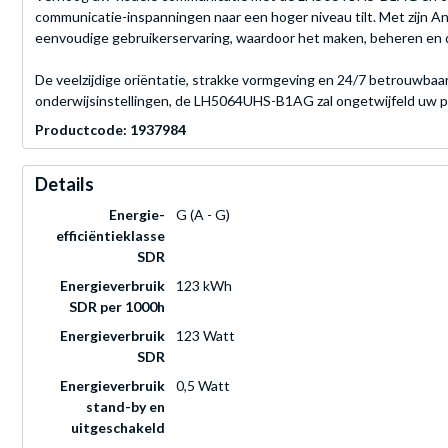
communicatie-inspanningen naar een hoger niveau tilt. Met zijn And
eenvoudige gebruikerservaring, waardoor het maken, beheren en de
De veelzijdige oriëntatie, strakke vormgeving en 24/7 betrouwbaarh
onderwijsinstellingen, de LH5064UHS-B1AG zal ongetwijfeld uw pub
Productcode: 1937984
Details
Energie-
G (A - G)
efficiëntieklasse
SDR
Energieverbruik
123 kWh
SDR per 1000h
Energieverbruik
123 Watt
SDR
Energieverbruik
0,5 Watt
stand-by en
uitgeschakeld