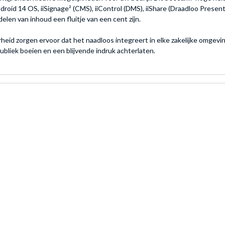
roid 14 OS, iiSignage² (CMS), iiControl (DMS), iiShare (Draadloo Present
len van inhoud een fluitje van een cent zijn.
eid zorgen ervoor dat het naadloos integreert in elke zakelijke omgevin
liek boeien en een blijvende indruk achterlaten.