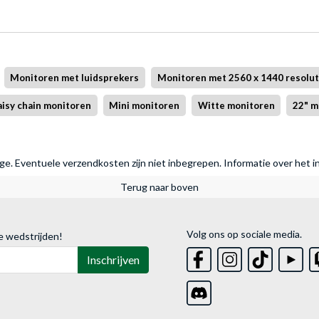
Monitoren met luidsprekers
Monitoren met 2560 x 1440 resolut
isy chain monitoren
Mini monitoren
Witte monitoren
22" m
rage. Eventuele verzendkosten zijn niet inbegrepen.
Informatie over het i
Terug naar boven
Volg ons op sociale media.
e wedstrijden!
Inschrijven