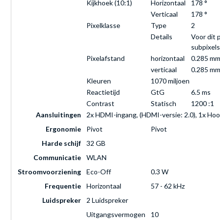
Kijkhoek (10:1)
Horizontaal
178 °
Verticaal
178 °
Pixelklasse
Type
2
Details
Voor dit 
subpixels
Pixelafstand
horizontaal
0.285 m
verticaal
0.285 m
Kleuren
1070 miljoen
Reactietijd
GtG
6.5 ms
Contrast
Statisch
1200 :1
Aansluitingen
2x HDMI-ingang, (HDMI-versie: 2.0), 1x Hoo
Ergonomie
Pivot
Pivot
Harde schijf
32 GB
Communicatie
WLAN
Stroomvoorziening
Eco-Off
0.3 W
Frequentie
Horizontaal
57 - 62 kHz
Luidspreker
2 Luidspreker
Uitgangsvermogen
10