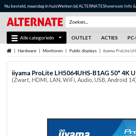
Nu besteld, maandag in huis
Werken bij ALTERNATE
Showroom
Info &
Alle categorieën
OUTLET
ACTIES
PC-
Startpagina
Hardware
Monitoren
Public displays
iiyama ProLite L
iiyama
ProLite LH5064UHS-B1AG 50" 4K Ult
(Zwart, HDMI, LAN, WiFi, Audio, USB, Android 14