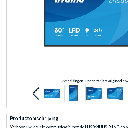
Afbeeldingen kunnen van het origineel afw
Productomschrijving
Verhoog uw visuele communicatie met de LH5064UHS-B1AG en ontgr