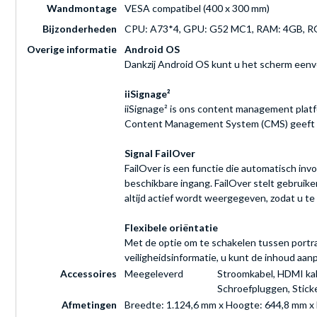
Wandmontage
VESA compatibel (400 x 300 mm)
Bijzonderheden
CPU: A73*4, GPU: G52 MC1, RAM: 4GB, 
Overige informatie
Android OS
Dankzij Android OS kunt u het scherm eenvo
iiSignage²
iiSignage² is ons content management platf
Content Management System (CMS) geeft u o
Signal FailOver
FailOver is een functie die automatisch inv
beschikbare ingang. FailOver stelt gebruike
altijd actief wordt weergegeven, zodat u te 
Flexibele oriëntatie
Met de optie om te schakelen tussen portrai
veiligheidsinformatie, u kunt de inhoud aan
Accessoires
Meegeleverd
Stroomkabel, HDMI kab
Schroefpluggen, Sticke
Afmetingen
Breedte: 1.124,6 mm x Hoogte: 644,8 mm x