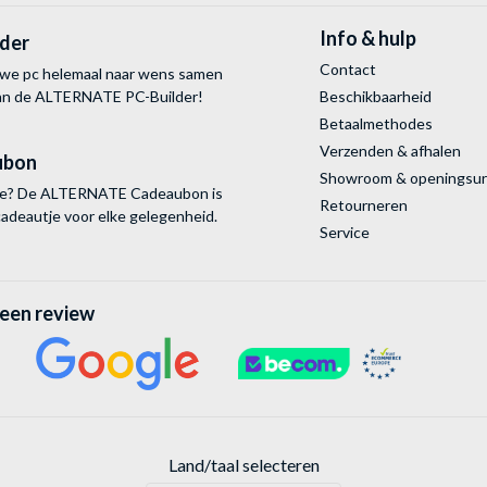
Info & hulp
lder
Contact
uwe pc helemaal naar wens samen
van de ALTERNATE
PC-Builder!
Beschikbaarheid
Betaalmethodes
Verzenden & afhalen
ubon
Showroom & openingsu
tie? De ALTERNATE Cadeaubon is
Retourneren
cadeautje voor elke gelegenheid.
Service
 een review
Land/taal selecteren