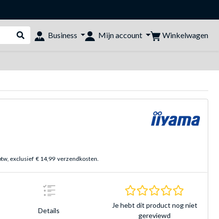
Winkelwagen
Business
Mijn account
Webshop doorzoeken
btw, exclusief
€ 14,99
verzendkosten.
0.0 sterre
Je hebt dit product nog niet
Details
gereviewd