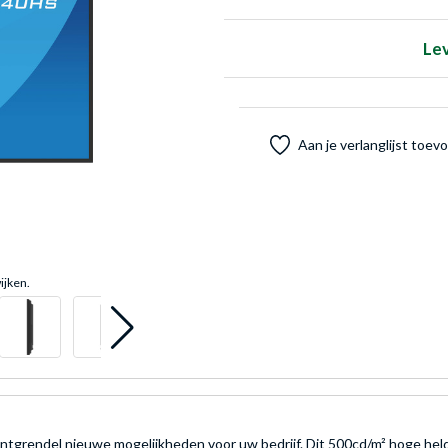
Le
Aan je verlanglijst toe
ijken.
endel nieuwe mogelijkheden voor uw bedrijf. Dit 500cd/m² hoge helderh