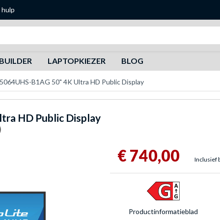
 hulp
Zoeken
BUILDER
LAPTOPKIEZER
BLOG
H5064UHS-B1AG 50" 4K Ultra HD Public Display
ra HD Public Display
)
€ 740,00
Inclusief 
Product­informatieblad