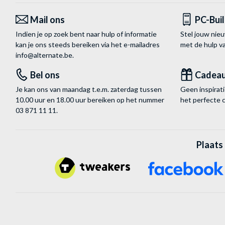
Mail ons
PC-Bui
Indien je op zoek bent naar hulp of informatie
Stel jouw nie
kan je ons steeds bereiken via het
e-mailadres
met de hulp 
info@alternate.be
.
Bel ons
Cadea
Je kan ons van maandag t.e.m. zaterdag tussen
Geen inspira
10.00 uur en 18.00 uur bereiken op het nummer
het perfecte 
03 871 11 11
.
Plaats