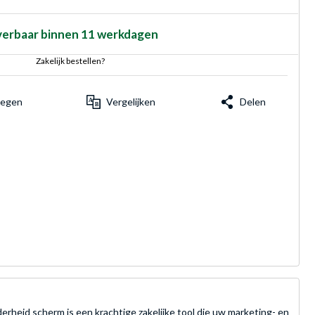
verbaar binnen 11 werkdagen
Zakelijk bestellen?
voegen
Vergelijken
Delen
eid scherm is een krachtige zakelijke tool die uw marketing- en