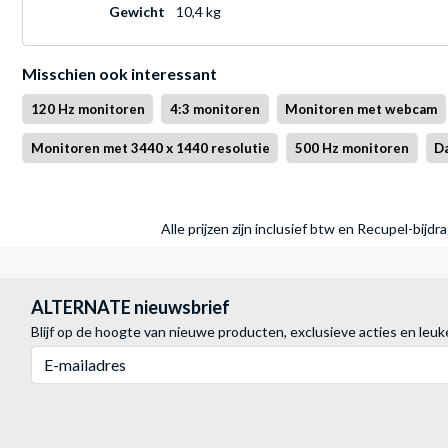
Gewicht
10,4 kg
Misschien ook interessant
120 Hz monitoren
4:3 monitoren
Monitoren met webcam
Monitoren met 3440 x 1440 resolutie
500 Hz monitoren
Da
Alle prijzen zijn inclusief btw en Recupel-bijd
ALTERNATE nieuwsbrief
Blijf op de hoogte van nieuwe producten, exclusieve acties en leuk
E-mailadres