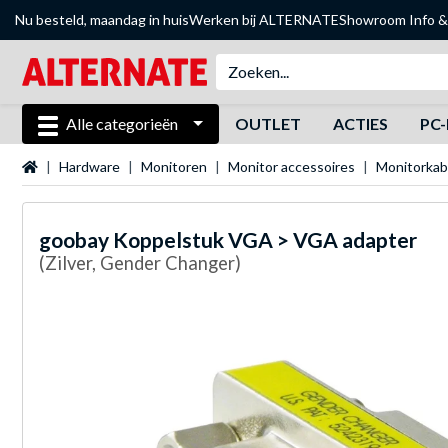
Nu besteld, maandag in huis
Werken bij ALTERNATE
Showroom
Info &
Alle categorieën
OUTLET
ACTIES
PC-
Startpagina
Hardware
Monitoren
Monitor accessoires
Monitorkab
goobay
Koppelstuk VGA > VGA adapter
(Zilver, Gender Changer)