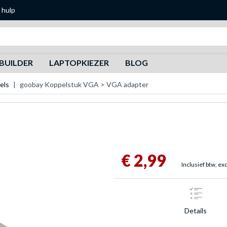
 hulp
Zoeken
BUILDER
LAPTOPKIEZER
BLOG
els
goobay Koppelstuk VGA > VGA adapter
€ 2,99
Inclusief btw, ex
Details