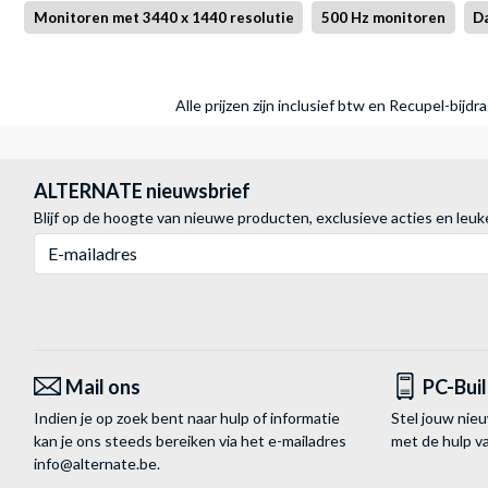
Monitoren met 3440 x 1440 resolutie
500 Hz monitoren
Da
Alle prijzen zijn inclusief btw en Recupel-bijd
ALTERNATE nieuwsbrief
Blijf op de hoogte van nieuwe producten, exclusieve acties en leuk
E-mailadres
Mail ons
PC-Bui
Indien je op zoek bent naar hulp of informatie
Stel jouw nie
kan je ons steeds bereiken via het
e-mailadres
met de hulp 
info@alternate.be
.