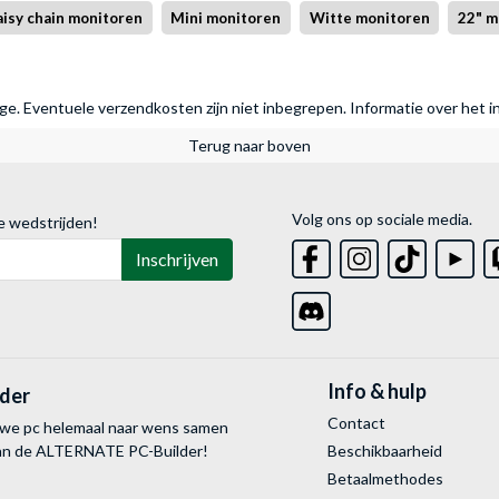
isy chain monitoren
Mini monitoren
Witte monitoren
22" m
rage. Eventuele verzendkosten zijn niet inbegrepen.
Informatie over het i
Terug naar boven
Volg ons op sociale media.
e wedstrijden!
Inschrijven
Info & hulp
lder
Contact
uwe pc helemaal naar wens samen
van de ALTERNATE
PC-Builder!
Beschikbaarheid
Betaalmethodes