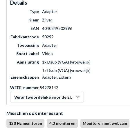
Details
Type
Adapter
Kleur
Zilver
EAN
4040849502996
Fabrikantcode
50299
Toepassing
Adapter
Soort kabel
Video
Aansluiting
1x Dsub (VGA) (vrouwelijk)
1x Dsub (VGA) (vrouwelijk)
Eigenschappen
Adapter, Extern
WEEE-nummer
54978142
Verantwoordelijke voor de EU
Misschien ook interessant
120 Hz monitoren
4:3 monitoren
Monitoren met webcam