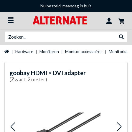
Nu besteld, maandag in huis
Zoeken
Websh
Startpagina
Hardware
Monitoren
Monitor accessoires
Monitorkabe
goobay
HDMI > DVI adapter
(Zwart, 2 meter)