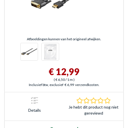
Afbeeldingen kunnen van het origineel afwijken.
€ 12,99
(
€ 6,50
/ 1 m
)
Inclusief btw, exclusief
€ 6,99
verzendkosten.
0.0 sterr
Je hebt dit product nog niet
Details
gereviewd