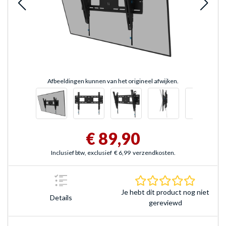
Afbeeldingen kunnen van het origineel afwijken.
€ 89,90
Inclusief btw, exclusief
€ 6,99
verzendkosten.
0.0 sterr
Je hebt dit product nog niet
Details
gereviewd