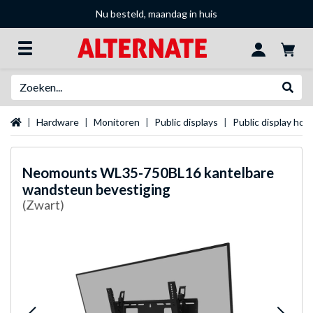
Nu besteld, maandag in huis
Zoeken
Websh
Startpagina
Hardware
Monitoren
Public displays
Public display hou
Neomounts
WL35-750BL16 kantelbare
wandsteun bevestiging
(Zwart)