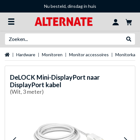
Nu besteld, dinsdag in huis
Zoeken
Websh
Startpagina
Hardware
Monitoren
Monitor accessoires
Monitorkabe
DeLOCK
Mini-DisplayPort naar
DisplayPort kabel
(Wit, 3 meter)