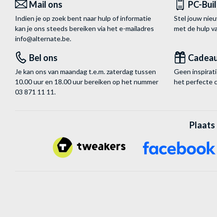
Mail ons
PC-Bui
Indien je op zoek bent naar hulp of informatie
Stel jouw nie
kan je ons steeds bereiken via het
e-mailadres
met de hulp 
info@alternate.be
.
Bel ons
Cadea
Je kan ons van maandag t.e.m. zaterdag tussen
Geen inspira
10.00 uur en 18.00 uur bereiken op het nummer
het perfecte 
03 871 11 11
.
Plaats