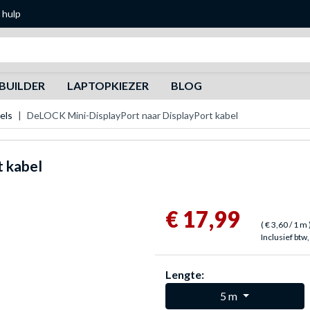
 hulp
Zoeken
BUILDER
LAPTOPKIEZER
BLOG
els
DeLOCK Mini-DisplayPort naar DisplayPort kabel
t kabel
€ 17,99
(
€ 3,60
/ 1 m
Inclusief btw,
Lengte:
5 m