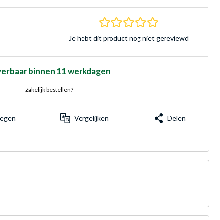
0.0 sterren Gebasee
Je hebt dit product nog niet gereviewd
verbaar binnen 11 werkdagen
Zakelijk bestellen?
voegen
Vergelijken
Delen