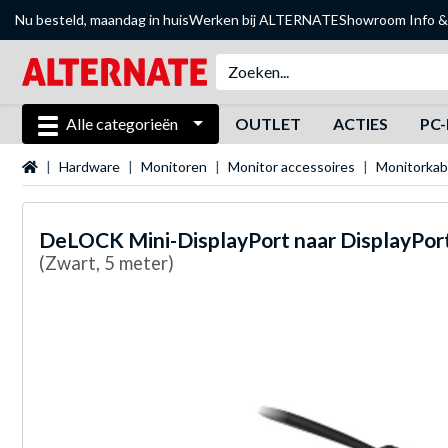
Nu besteld, maandag in huis
Werken bij ALTERNATE
Showroom
Info &
Alle categorieën
OUTLET
ACTIES
PC-
Startpagina
Hardware
Monitoren
Monitor accessoires
Monitorkab
DeLOCK
Mini-DisplayPort naar DisplayPor
(Zwart, 5 meter)