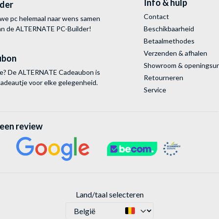
Info & hulp
lder
Contact
uwe pc helemaal naar wens samen
van de ALTERNATE
PC-Builder!
Beschikbaarheid
Betaalmethodes
Verzenden & afhalen
ubon
Showroom & openingsu
tie? De ALTERNATE Cadeaubon is
Retourneren
cadeautje voor elke gelegenheid.
Service
 een review
Land/taal selecteren