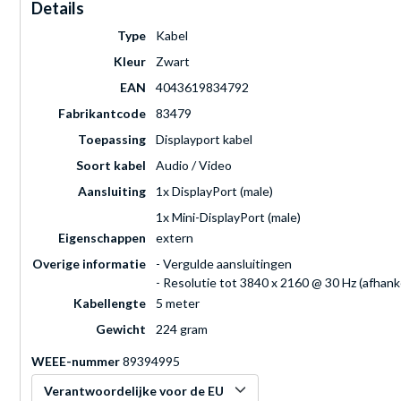
Details
Type
Kabel
Kleur
Zwart
EAN
4043619834792
Fabrikantcode
83479
Toepassing
Displayport kabel
Soort kabel
Audio / Video
Aansluiting
1x DisplayPort (male)
1x Mini-DisplayPort (male)
Eigenschappen
extern
Overige informatie
- Vergulde aansluitingen
- Resolutie tot 3840 x 2160 @ 30 Hz (afhank
Kabellengte
5 meter
Gewicht
224 gram
WEEE-nummer
89394995
Verantwoordelijke voor de EU