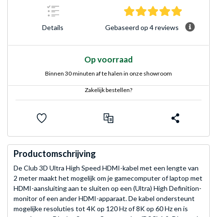
5.0 sterre
Gebaseerd op 4 reviews
Details
Op voorraad
Binnen 30 minuten af te halen in onze showroom
Zakelijk bestellen?
Productomschrijving
De Club 3D Ultra High Speed HDMI-kabel met een lengte van
2 meter maakt het mogelijk om je gamecomputer of laptop met
HDMI-aansluiting aan te sluiten op een (Ultra) High Definition-
monitor of een ander HDMI-apparaat. De kabel ondersteunt
mogelijke resoluties tot 4K op 120 Hz of 8K op 60 Hz en is