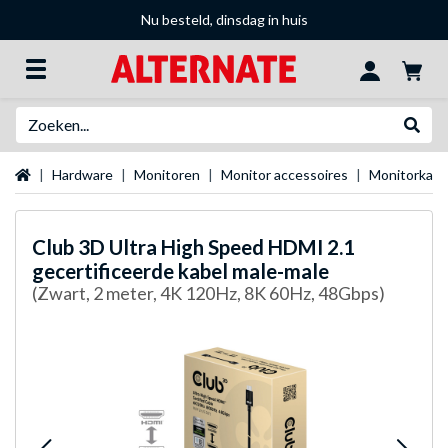
Nu besteld, dinsdag in huis
Zoeken
Websh
Startpagina
Hardware
Monitoren
Monitor accessoires
Monitorkabe
Club 3D
Ultra High Speed HDMI 2.1
gecertificeerde kabel male-male
(Zwart, 2 meter, 4K 120Hz, 8K 60Hz, 48Gbps)