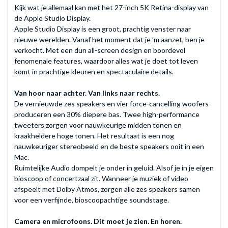
Kijk wat je allemaal kan met het 27-inch 5K Retina-display van
de Apple Studio Display.
Apple Studio Display is een groot, prachtig venster naar
nieuwe werelden. Vanaf het moment dat je ’m aanzet, ben je
verkocht. Met een dun all-screen design en boordevol
fenomenale features, waardoor alles wat je doet tot leven
komt in prachtige kleuren en spectaculaire details.
Van hoor naar achter. Van links naar rechts.
De vernieuwde zes speakers en vier force-cancelling woofers
produceren een 30% diepere bas. Twee high-performance
tweeters zorgen voor nauwkeurige midden tonen en
kraakheldere hoge tonen. Het resultaat is een nog
nauwkeuriger stereobeeld en de beste speakers ooit in een
Mac.
Ruimtelijke Audio dompelt je onder in geluid. Alsof je in je eigen
bioscoop of concertzaal zit. Wanneer je muziek of video
afspeelt met Dolby Atmos, zorgen alle zes speakers samen
voor een verfijnde, bioscoopachtige soundstage.
Camera en microfoons. Dit moet je zien. En horen.