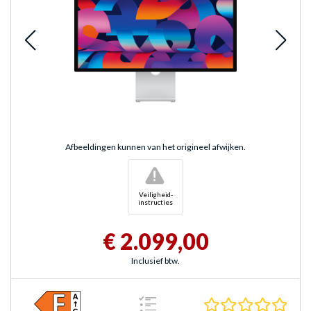
Afbeeldingen kunnen van het origineel afwijken.
!
Veiligheid-
instructies
€ 2.099,00
Inclusief btw.
0.0 s