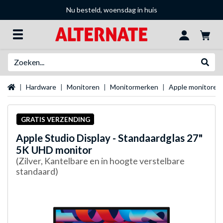
Nu besteld, woensdag in huis
Zoeken
Websh
Startpagina
Hardware
Monitoren
Monitormerken
Apple monitoren
GRATIS VERZENDING
Apple
Studio Display - Standaardglas 27"
5K UHD monitor
(Zilver, Kantelbare en in hoogte verstelbare
standaard)