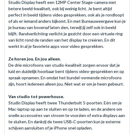
Studio Display heeft een 12MP Center Stage-camera met
betere beeld-kwaliteit, ook bij weinig licht. Je bent altijd
perfect in beeld tijdens video gesprekken, ook als je rondloopt
of als er iemand anders bijkomt. En met Bureauweergave kun je
je bureau van bovenaf laten zien, terwijl jij zelf ook in beeld
blijft. Randverlichting verlicht je gezicht door een virtuele ring
van licht rond de randen van het display te creëren. En dit
werkt in al je favoriete apps voor video gesprekken.
Ze horen jou. En jou alleen.
De drie microfoons van studio-kwaliteit zorgen ervoor dat je
luid en duidelijk hoorbaar bent tijdens video-gesprekken en op
spraak opnamen. En omdat het bundel-vormende microfoons
zijn, hoort iedereen alleen jou. Niet wat er om je heen gebeurt.
Van studio tot powerhouse.
Studio Display heeft twee Thunderbolt 5-poorten. Eén om je
Mac-laptop op aan te sluiten en op te laden, en de andere om
snelle accessoires van stroom te voorzien of extra displays aan
te sluiten. En dankzij de twee USB‑C-poorten kun je externe
schijven aansluiten of je iPhone snel opladen.