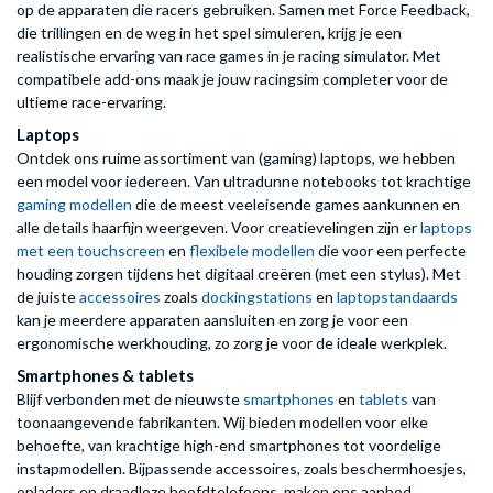
op de apparaten die racers gebruiken. Samen met Force Feedback,
die trillingen en de weg in het spel simuleren, krijg je een
realistische ervaring van race games in je racing simulator. Met
compatibele add-ons maak je jouw racingsim completer voor de
ultieme race-ervaring.
Laptops
Ontdek ons ruime assortiment van (gaming) laptops, we hebben
een model voor iedereen. Van ultradunne notebooks tot krachtige
gaming modellen
die de meest veeleisende games aankunnen en
alle details haarfijn weergeven. Voor creatievelingen zijn er
laptops
met een touchscreen
en
flexibele modellen
die voor een perfecte
houding zorgen tijdens het digitaal creëren (met een stylus). Met
de juiste
accessoires
zoals
dockingstations
en
laptopstandaards
kan je meerdere apparaten aansluiten en zorg je voor een
ergonomische werkhouding, zo zorg je voor de ideale werkplek.
Smartphones & tablets
Blijf verbonden met de nieuwste
smartphones
en
tablets
van
toonaangevende fabrikanten. Wij bieden modellen voor elke
behoefte, van krachtige high-end smartphones tot voordelige
instapmodellen. Bijpassende accessoires, zoals beschermhoesjes,
opladers en draadloze hoofdtelefoons, maken ons aanbod