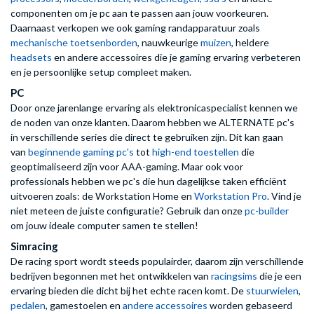
componenten om je pc aan te passen aan jouw voorkeuren.
Daarnaast verkopen we ook gaming randapparatuur zoals
mechanische toetsenborden
, nauwkeurige
muizen
, heldere
headsets
en andere accessoires die je gaming ervaring verbeteren
en je persoonlijke setup compleet maken.
PC
Door onze jarenlange ervaring als elektronicaspecialist kennen we
de noden van onze klanten. Daarom hebben we ALTERNATE pc's
in verschillende series die direct te gebruiken zijn. Dit kan gaan
van
beginnende gaming pc's
tot
high-end toestellen
die
geoptimaliseerd zijn voor AAA-gaming. Maar ook voor
professionals hebben we pc's die hun dagelijkse taken efficiënt
uitvoeren zoals: de Workstation Home en
Workstation Pro
. Vind je
niet meteen de juiste configuratie? Gebruik dan onze
pc-builder
om jouw ideale computer samen te stellen!
Simracing
De racing sport wordt steeds populairder, daarom zijn verschillende
bedrijven begonnen met het ontwikkelen van
racingsims
die je een
ervaring bieden die dicht bij het echte racen komt. De
stuurwielen
,
pedalen
, gamestoelen en
andere accessoires
worden gebaseerd