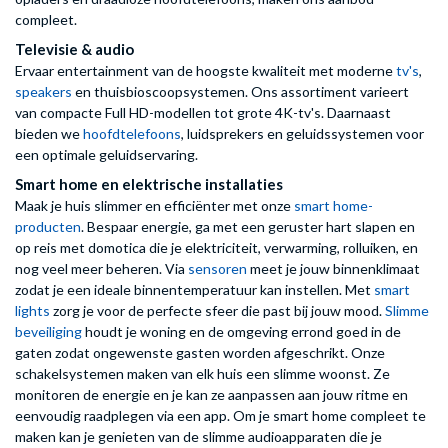
compleet.
Televisie & audio
Ervaar entertainment van de hoogste kwaliteit met moderne
tv's
,
speakers
en thuisbioscoopsystemen. Ons assortiment varieert
van compacte Full HD-modellen tot grote 4K-tv's. Daarnaast
bieden we
hoofdtelefoons
, luidsprekers en geluidssystemen voor
een optimale geluidservaring.
Smart home en elektrische installaties
Maak je huis slimmer en efficiënter met onze
smart home-
producten
. Bespaar energie, ga met een geruster hart slapen en
op reis met domotica die je elektriciteit, verwarming, rolluiken, en
nog veel meer beheren. Via
sensoren
meet je jouw binnenklimaat
zodat je een ideale binnentemperatuur kan instellen. Met
smart
lights
zorg je voor de perfecte sfeer die past bij jouw mood.
Slimme
beveiliging
houdt je woning en de omgeving errond goed in de
gaten zodat ongewenste gasten worden afgeschrikt. Onze
schakelsystemen maken van elk huis een slimme woonst. Ze
monitoren de energie en je kan ze aanpassen aan jouw ritme en
eenvoudig raadplegen via een app. Om je smart home compleet te
maken kan je genieten van de slimme audioapparaten die je