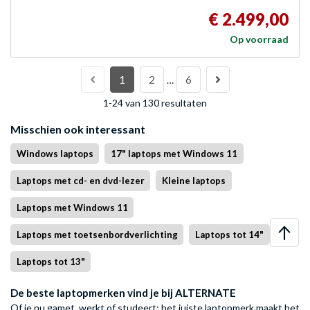
€ 2.499,00
Op voorraad
1
2
6
…
1-24 van 130 resultaten
Misschien ook interessant
Windows laptops
17" laptops met Windows 11
Laptops met cd- en dvd-lezer
Kleine laptops
Laptops met Windows 11
Laptops met toetsenbordverlichting
Laptops tot 14"
Laptops tot 13"
De beste laptopmerken vind je bij ALTERNATE
Of je nu gamet, werkt of studeert: het juiste laptopmerk maakt het