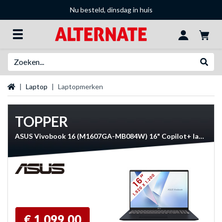
Nu besteld, dinsdag in huis
Zoeken
Websh
Startpagina
Laptop
Laptopmerken
TOPPER
ASUS Vivobook 16 (M1607GA-MB084W) 16" Copilot+ laptop
€ 1.099,00