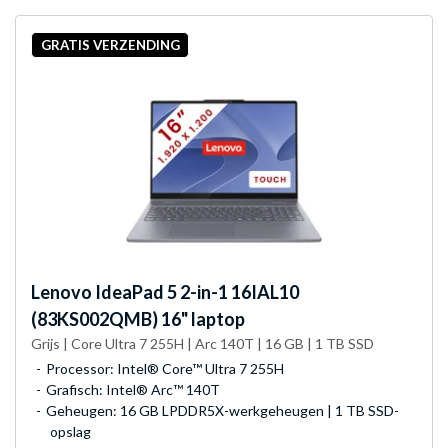
GRATIS VERZENDING
Lenovo
IdeaPad 5 2-in-1 16IAL10
(83KS002QMB) 16" laptop
Grijs | Core Ultra 7 255H | Arc 140T | 16 GB | 1 TB SSD
Processor: Intel® Core™ Ultra 7 255H
Grafisch: Intel® Arc™ 140T
Geheugen: 16 GB LPDDR5X-werkgeheugen | 1 TB SSD-
opslag