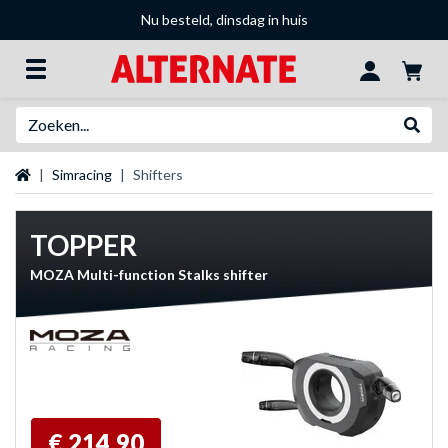
Nu besteld, dinsdag in huis
Zoeken
Websh
Startpagina
Simracing
Shifters
TOPPER
MOZA Multi-function Stalks shifter
€ 214,90