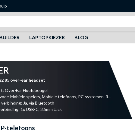
hulp
Zoeken
BUILDER
LAPTOPKIEZER
BLOG
ER
e2 85 over-ear headset
t: Over-Ear Hoofdbeugel
Geschikt voor: Mobiele spelers, Mobiele telefoons, PC-systemen, Reizen
 verbinding: Ja, via Bluetooth
erbinding: 1x USB-C, 3.5mm Jack
IP-telefoons