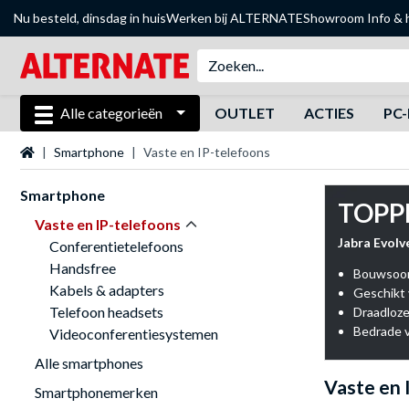
Nu besteld, dinsdag in huis
Werken bij ALTERNATE
Showroom
Info & 
Alle categorieën
OUTLET
ACTIES
PC-
Startpagina
Smartphone
Vaste en IP-telefoons
Smartphone
TOPP
Vaste en IP-telefoons
Jabra Evolv
Conferentietelefoons
Handsfree
Bouwsoor
Kabels & adapters
Telefoon headsets
Draadloze
Bedrade v
Videoconferentiesystemen
Alle smartphones
Vaste en 
Smartphonemerken