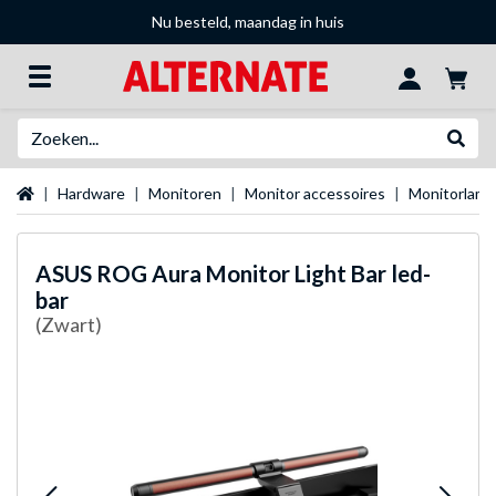
Nu besteld, maandag in huis
Zoeken
Websh
Startpagina
Hardware
Monitoren
Monitor accessoires
Monitorlam
ASUS
ROG Aura Monitor Light Bar led-
bar
(Zwart)