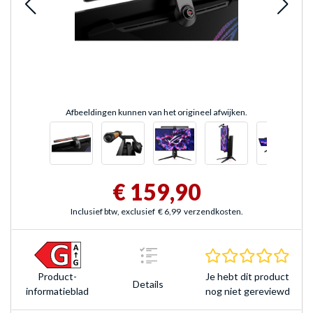
Afbeeldingen kunnen van het origineel afwijken.
€ 159,90
Inclusief btw, exclusief
€ 6,99
verzendkosten.
0.0 s
Je hebt dit product
Product­
Details
nog niet gereviewd
informatieblad