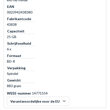
EAN
0023942438380
Fabrikantcode
43838
Capaciteit
25 GB
Schrijfsnelheid
6 x
Formaat
BD-R
Verpakking
Spindel
Gewicht
883 gram
WEEE-nummer
14771554
Verantwoordelijke voor de EU