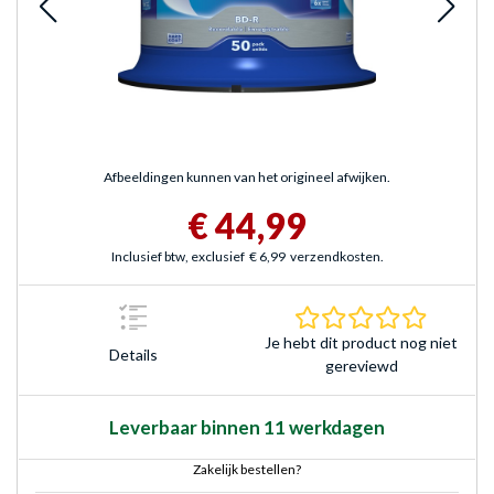
Afbeeldingen kunnen van het origineel afwijken.
€ 44,99
Inclusief btw, exclusief
€ 6,99
verzendkosten.
0.0 sterr
Je hebt dit product nog niet
Details
gereviewd
Leverbaar binnen 11 werkdagen
Zakelijk bestellen?