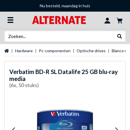
Nu besteld, maandag in huis
Zoeken
Websh
Startpagina
Hardware
Pc-componenten
Optische drives
Blanco me
Verbatim
BD-R SL Datalife 25 GB blu-ray
media
(6x, 50 stuks)