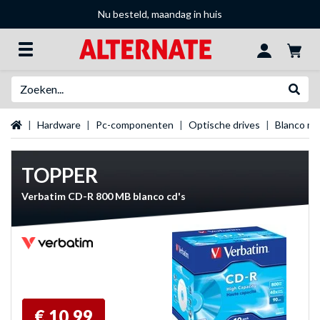
Nu besteld, maandag in huis
Zoeken
Websh
Startpagina
Hardware
Pc-componenten
Optische drives
Blanco me
TOPPER
Verbatim CD-R 800 MB blanco cd's
€ 10,99