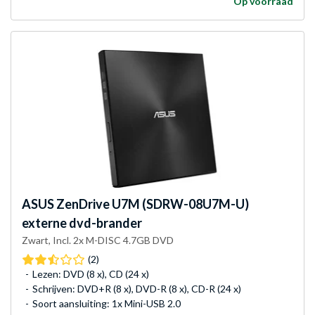
Op voorraad
ASUS
ZenDrive U7M (SDRW-08U7M-U)
externe dvd-brander
Zwart, Incl. 2x M-DISC 4.7GB DVD
(2)
Lezen: DVD (8 x), CD (24 x)
Schrijven: DVD+R (8 x), DVD-R (8 x), CD-R (24 x)
Soort aansluiting: 1x Mini-USB 2.0