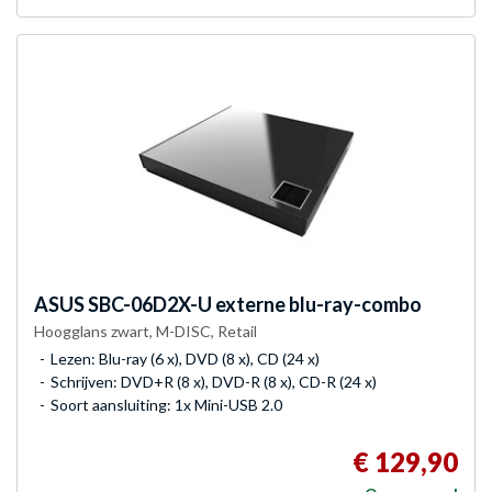
ASUS
SBC-06D2X-U externe blu-ray-combo
Hoogglans zwart, M-DISC, Retail
Lezen: Blu-ray (6 x), DVD (8 x), CD (24 x)
Schrijven: DVD+R (8 x), DVD-R (8 x), CD-R (24 x)
Soort aansluiting: 1x Mini-USB 2.0
€ 129,90