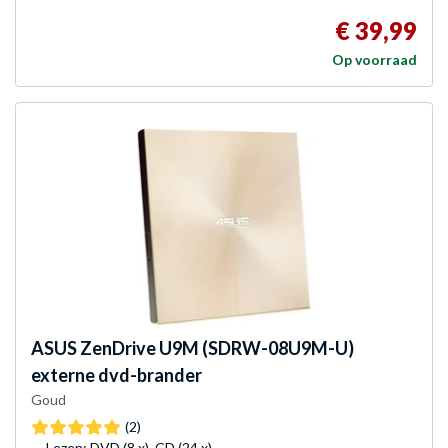
€ 39,99
Op voorraad
ASUS
ZenDrive U9M (SDRW-08U9M-U)
externe dvd-brander
Goud
(2)
Lezen: DVD (8 x), CD (24 x)