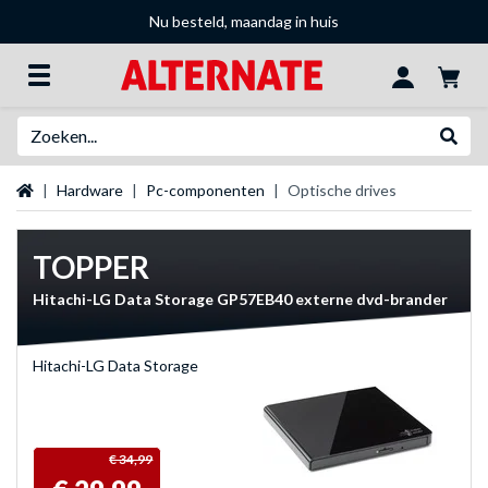
Nu besteld, maandag in huis
Zoeken
Websh
Startpagina
Hardware
Pc-componenten
Optische drives
TOPPER
Hitachi-LG Data Storage GP57EB40 externe dvd-brander
Hitachi-LG Data Storage
€ 34,99