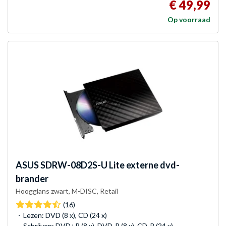
€ 49,99
Op voorraad
ASUS
SDRW-08D2S-U Lite externe dvd-
brander
Hoogglans zwart, M-DISC, Retail
(16)
Lezen: DVD (8 x), CD (24 x)
Schrijven: DVD+R (8 x), DVD-R (8 x), CD-R (24 x)