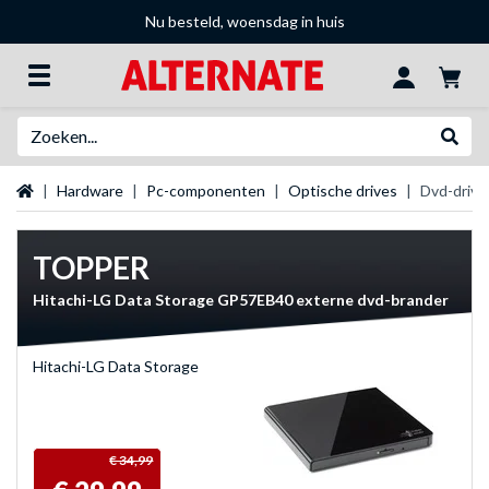
Nu besteld, woensdag in huis
Zoeken
Websh
Startpagina
Hardware
Pc-componenten
Optische drives
Dvd-drive
TOPPER
Hitachi-LG Data Storage GP57EB40 externe dvd-brander
Hitachi-LG Data Storage
€ 34,99