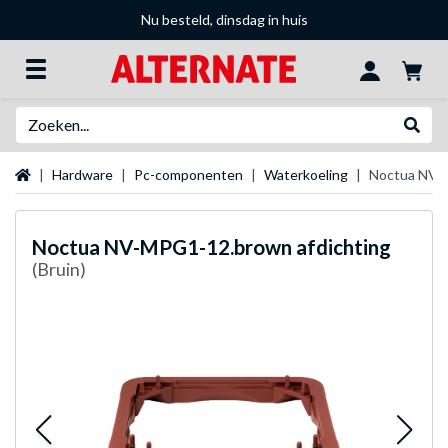
Nu besteld, dinsdag in huis
Zoeken
Websh
Startpagina
Hardware
Pc-componenten
Waterkoeling
Noctua NV-M
Noctua
NV-MPG1-12.brown afdichting
(Bruin)