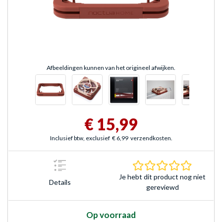
Afbeeldingen kunnen van het origineel afwijken.
€ 15,99
Inclusief btw, exclusief
€ 6,99
verzendkosten.
0.0 sterr
Je hebt dit product nog niet
Details
gereviewd
Op voorraad