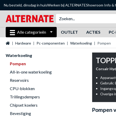
Nu besteld, dinsdag in huis
Werken bij ALTERNATE
Showroom
Info & 
Alle categorieën
OUTLET
ACTIES
PC-
Startpagina
Hardware
Pc-componenten
Waterkoeling
Pompen
Waterkoeling
TOPP
Pompen
Corsair Hy
All-in-one waterkoeling
Apparaat
Reservoirs
Gebruik: 
CPU-blokken
Ingangssp
Trillingsdempers
Chipset koelers
Pompen v
Bevestiging