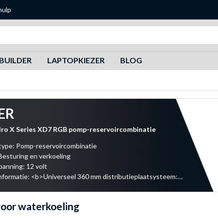
hulp
Zoeken
BUILDER
LAPTOPKIEZER
BLOG
ER
dro X Series XD7 RGB pomp-reservoircombinatie
type: Pomp-reservoircombinatie
Besturing en verkoeling
anning: 12 volt
Overige informatie: <b>Universeel 360 mm distributieplaatsysteem:</b> Verbindt je circuit en vergroot de esthetiek ervan met een unieke vormfactor die past bij een breed
oor waterkoeling