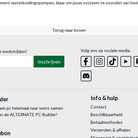
iment waterkoelingspompen, klaar om jouw systeem te voorzien van betr
Terug naar boven
Volg ons op sociale media.
e wedstrijden!
Inschrijven
Info & hulp
lder
Contact
uwe pc helemaal naar wens samen
van de ALTERNATE
PC-Builder!
Beschikbaarheid
Betaalmethodes
Verzenden & afhalen
ubon
Showroom & openingsu