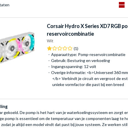
ltaten
Corsair
Hydro X Series XD7 RGB p
reservoircombinatie
Wit
(1)
Apparaattype: Pomp-reservoircombinatie
Gebruik: Besturing en verkoeling
Ingangsspanning: 12 volt
Overige informatie: <b>Universeel 360 mm 
</b> Verbindt je circuit en vergroot de es
unieke vormfactor die past bij een breed
ling
 gekoeld. De pomp is het hart van je waterkoelingssysteem en zorgt ervo
e pomp is essentieel om de temperatuur van je componenten laag te hou
odat je altijd een model vindt dat past bij jouw systeem. Ze werken stil en