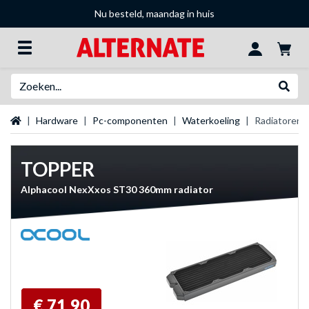
Nu besteld, maandag in huis
Zoeken
Websh
Startpagina
Hardware
Pc-componenten
Waterkoeling
Radiatoren
TOPPER
Alphacool NexXxos ST30 360mm radiator
€ 71,90