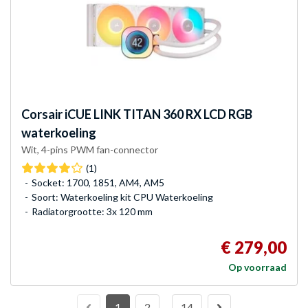
Corsair
iCUE LINK TITAN 360 RX LCD RGB
waterkoeling
Wit, 4-pins PWM fan-connector
(1)
Socket: 1700, 1851, AM4, AM5
Soort: Waterkoeling kit CPU Waterkoeling
Radiatorgrootte: 3x 120 mm
€ 279,00
Op voorraad
1
2
14
…