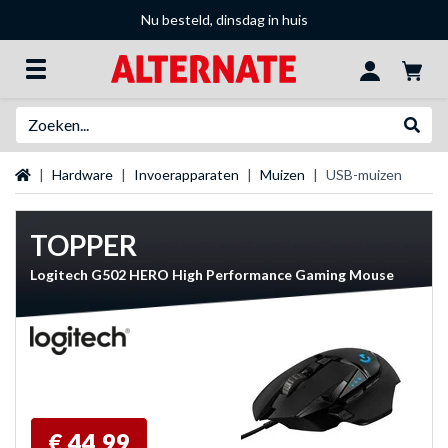
Nu besteld, dinsdag in huis
Zoeken
Websh
Startpagina
Hardware
Invoerapparaten
Muizen
USB-muizen
TOPPER
Logitech G502 HERO High Performance Gaming Mouse
€ 44,99