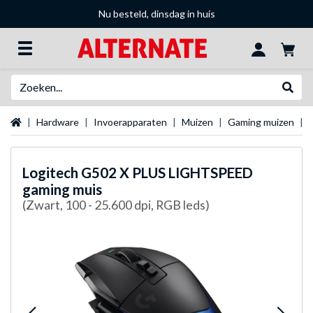
Nu besteld, dinsdag in huis
Zoeken
Websh
Startpagina
Hardware
Invoerapparaten
Muizen
Gaming muizen
Logitech
G502 X PLUS LIGHTSPEED
gaming muis
(Zwart, 100 - 25.600 dpi, RGB leds)