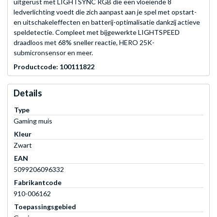
uitgerust met LIGHTSYNC RGB die een vloeiende 8
ledverlichting voedt die zich aanpast aan je spel met opstart-
en uitschakeleffecten en batterij-optimalisatie dankzij actieve
speldetectie. Compleet met bijgewerkte LIGHTSPEED
draadloos met 68% sneller reactie, HERO 25K-
submicronsensor en meer.
Productcode: 100111822
Details
Type
Gaming muis
Kleur
Zwart
EAN
5099206096332
Fabrikantcode
910-006162
Toepassingsgebied