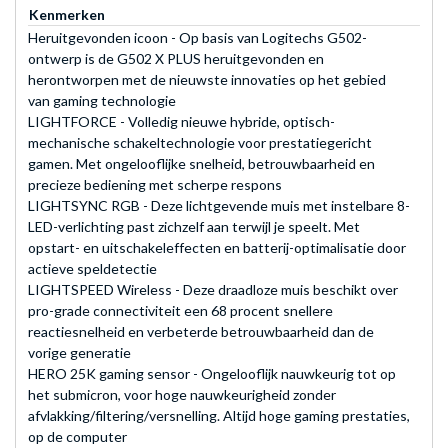
Kenmerken
Heruitgevonden icoon - Op basis van Logitechs G502-
ontwerp is de G502 X PLUS heruitgevonden en
herontworpen met de nieuwste innovaties op het gebied
van gaming technologie
LIGHTFORCE - Volledig nieuwe hybride, optisch-
mechanische schakeltechnologie voor prestatiegericht
gamen. Met ongelooflijke snelheid, betrouwbaarheid en
precieze bediening met scherpe respons
LIGHTSYNC RGB - Deze lichtgevende muis met instelbare 8-
LED-verlichting past zichzelf aan terwijl je speelt. Met
opstart- en uitschakeleffecten en batterij-optimalisatie door
actieve speldetectie
LIGHTSPEED Wireless - Deze draadloze muis beschikt over
pro-grade connectiviteit een 68 procent snellere
reactiesnelheid en verbeterde betrouwbaarheid dan de
vorige generatie
HERO 25K gaming sensor - Ongelooflijk nauwkeurig tot op
het submicron, voor hoge nauwkeurigheid zonder
afvlakking/filtering/versnelling. Altijd hoge gaming prestaties,
op de computer