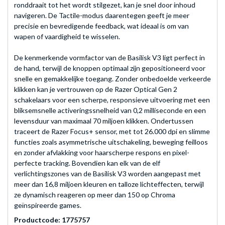
ronddraait tot het wordt stilgezet, kan je snel door inhoud
navigeren. De Tactile-modus daarentegen geeft je meer
precisie en bevredigende feedback, wat ideaal is om van
wapen of vaardigheid te wisselen.
De kenmerkende vormfactor van de Basilisk V3 ligt perfect in
de hand, terwijl de knoppen optimaal zijn gepositioneerd voor
snelle en gemakkelijke toegang. Zonder onbedoelde verkeerde
klikken kan je vertrouwen op de Razer Optical Gen 2
schakelaars voor een scherpe, responsieve uitvoering met een
bliksemsnelle activeringssnelheid van 0,2 milliseconde en een
levensduur van maximaal 70 miljoen klikken. Ondertussen
traceert de Razer Focus+ sensor, met tot 26.000 dpi en slimme
functies zoals asymmetrische uitschakeling, beweging feilloos
en zonder afvlakking voor haarscherpe respons en pixel-
perfecte tracking. Bovendien kan elk van de elf
verlichtingszones van de Basilisk V3 worden aangepast met
meer dan 16,8 miljoen kleuren en talloze lichteffecten, terwijl
ze dynamisch reageren op meer dan 150 op Chroma
geïnspireerde games.
Productcode: 1775757