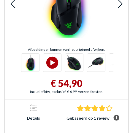
Afbeeldingen kunnen van het origineel afwijken.
€ 54,90
Inclusief btw, exclusief
€ 6,99
verzendkosten.
4.0 sterre
Gebaseerd op 1 review
Details