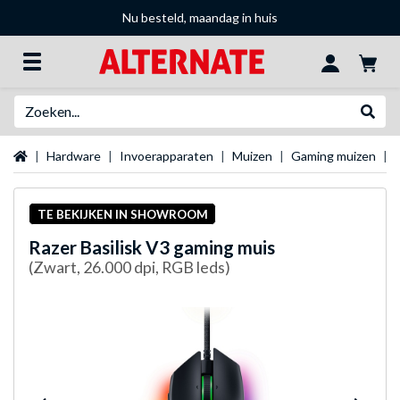
Nu besteld, maandag in huis
Zoeken
Websh
Startpagina
Hardware
Invoerapparaten
Muizen
Gaming muizen
TE BEKIJKEN IN SHOWROOM
Razer
Basilisk V3 gaming muis
(Zwart, 26.000 dpi, RGB leds)