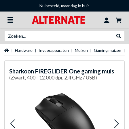
Nu besteld, maandag in huis
Zoeken
Websh
Startpagina
Hardware
Invoerapparaten
Muizen
Gaming muizen
Sharkoon
FIREGLIDER One gaming muis
(Zwart, 400 - 12.000 dpi, 2.4 GHz / USB)