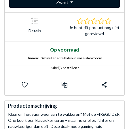
Zwart
0.0 sterr
Je hebt dit product nog niet
Details
gereviewd
Op voorraad
Binnen 30 minuten af te halen in onze showroom
Zakelijk bestellen?
Productomschrijving
Klaar om het vuur weer aan te wakkeren? Met de FIREGLIDER
One keert een klassieker terug – maar nu sneller, lichter en
nauwkeuriger dan ooit! Deze dual-mode gamingmuis