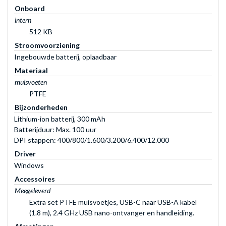
Onboard
intern
512 KB
Stroomvoorziening
Ingebouwde batterij, oplaadbaar
Materiaal
muisvoeten
PTFE
Bijzonderheden
Lithium-ion batterij, 300 mAh
Batterijduur: Max. 100 uur
DPI stappen: 400/800/1.600/3.200/6.400/12.000
Driver
Windows
Accessoires
Meegeleverd
Extra set PTFE muisvoetjes, USB-C naar USB-A kabel
(1.8 m), 2.4 GHz USB nano-ontvanger en handleiding.