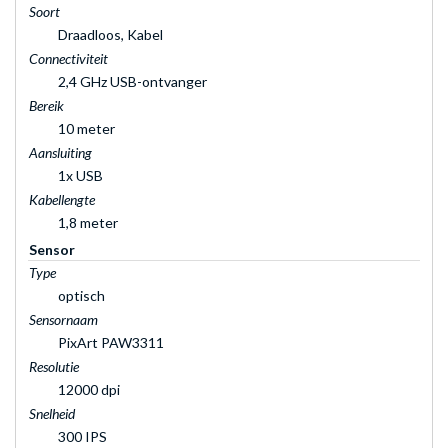
Soort
Draadloos, Kabel
Connectiviteit
2,4 GHz USB-ontvanger
Bereik
10 meter
Aansluiting
1x USB
Kabellengte
1,8 meter
Sensor
Type
optisch
Sensornaam
PixArt PAW3311
Resolutie
12000 dpi
Snelheid
300 IPS