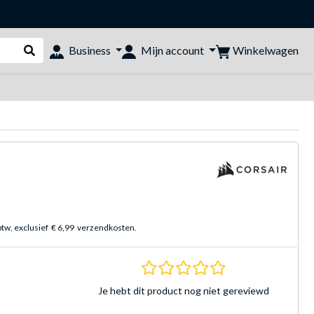
Winkelwagen
Business
Mijn account
Webshop doorzoeken
btw, exclusief
€ 6,99
verzendkosten.
0.0 sterren Gebasee
Je hebt dit product nog niet gereviewd