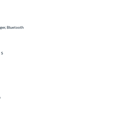
ger, Bluetooth
 S
n