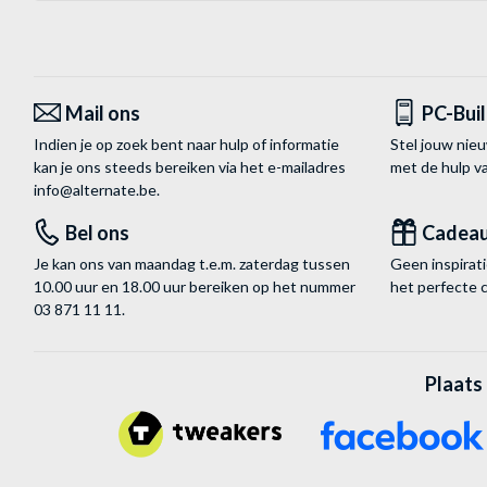
Mail ons
PC-Bui
Indien je op zoek bent naar hulp of informatie
Stel jouw nie
kan je ons steeds bereiken via het
e-mailadres
met de hulp 
info@alternate.be
.
Bel ons
Cadea
Je kan ons van maandag t.e.m. zaterdag tussen
Geen inspira
10.00 uur en 18.00 uur bereiken op het nummer
het perfecte 
03 871 11 11
.
Plaats