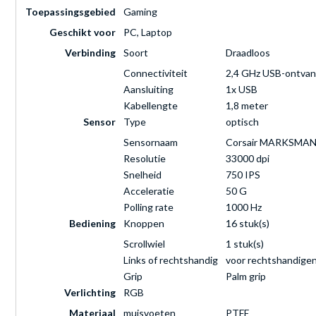
Toepassingsgebied
Gaming
Geschikt voor
PC, Laptop
Verbinding
Soort
Draadloos
Connectiviteit
2,4 GHz USB-ontvan
Aansluiting
1x USB
Kabellengte
1,8 meter
Sensor
Type
optisch
Sensornaam
Corsair MARKSMAN
Resolutie
33000 dpi
Snelheid
750 IPS
Acceleratie
50 G
Polling rate
1000 Hz
Bediening
Knoppen
16 stuk(s)
Scrollwiel
1 stuk(s)
Links of rechtshandig
voor rechtshandige
Grip
Palm grip
Verlichting
RGB
Materiaal
muisvoeten
PTFE