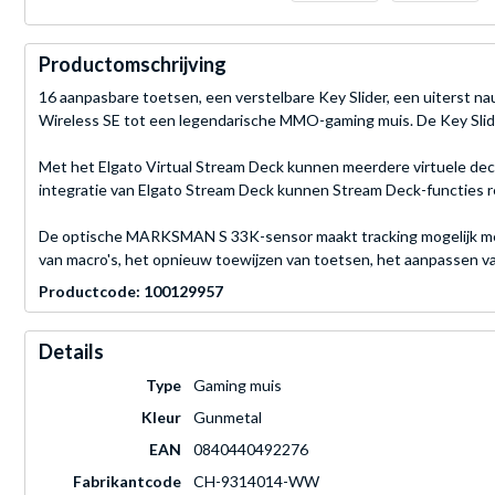
Productomschrijving
16 aanpasbare toetsen, een verstelbare Key Slider, een uiters
Wireless SE tot een legendarische MMO-gaming muis. De Key Slider
Met het Elgato Virtual Stream Deck kunnen meerdere virtuele deck
integratie van Elgato Stream Deck kunnen Stream Deck-functies 
De optische MARKSMAN S 33K-sensor maakt tracking mogelijk met e
van macro's, het opnieuw toewijzen van toetsen, het aanpassen v
Productcode: 100129957
Details
Type
Gaming muis
Kleur
Gunmetal
EAN
0840440492276
Fabrikantcode
CH-9314014-WW