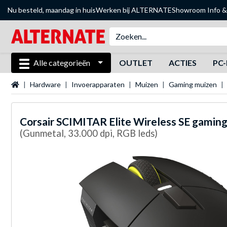
Nu besteld, maandag in huis
Werken bij ALTERNATE
Showroom
Info &
Alle categorieën
OUTLET
ACTIES
PC-
Startpagina
Hardware
Invoerapparaten
Muizen
Gaming muizen
Corsair
SCIMITAR Elite Wireless SE gaming
(Gunmetal, 33.000 dpi, RGB leds)