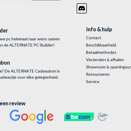
Info & hulp
lder
Contact
uwe pc helemaal naar wens samen
van de ALTERNATE
PC-Builder!
Beschikbaarheid
Betaalmethodes
Verzenden & afhalen
ubon
Showroom & openingsu
tie? De ALTERNATE Cadeaubon is
Retourneren
cadeautje voor elke gelegenheid.
Service
 een review