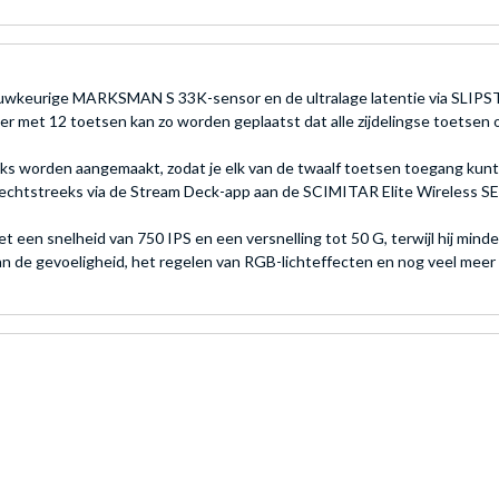
t nauwkeurige MARKSMAN S 33K-sensor en de ultralage latentie via SL
 met 12 toetsen kan zo worden geplaatst dat alle zijdelingse toetsen op
s worden aangemaakt, zodat je elk van de twaalf toetsen toegang kunt g
rechtstreeks via de Stream Deck-app aan de SCIMITAR Elite Wireless 
en snelheid van 750 IPS en een versnelling tot 50 G, terwijl hij mind
an de gevoeligheid, het regelen van RGB-lichteffecten en nog veel mee