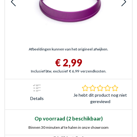
Afbeeldingen kunnen van het origineel afwijken.
€ 2,99
Inclusief btw, exclusief
€ 6,99
verzendkosten.
0.0 sterr
Je hebt dit product nog niet
Details
gereviewd
Op voorraad
(2 beschikbaar)
Binnen 30 minuten af te halen in onze showroom