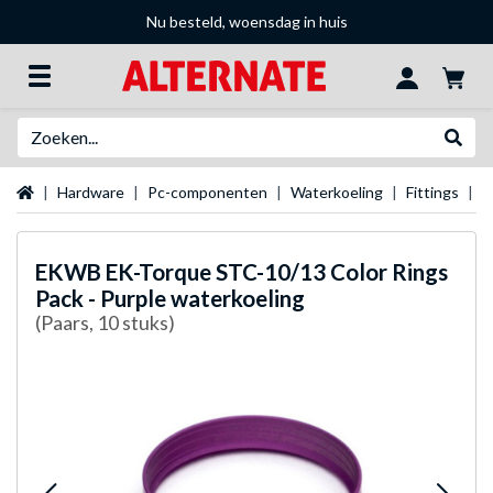
Nu besteld, woensdag in huis
Zoeken
Websh
Startpagina
Hardware
Pc-componenten
Waterkoeling
Fittings
E
EKWB
EK-Torque STC-10/13 Color Rings
Pack - Purple waterkoeling
(Paars, 10 stuks)