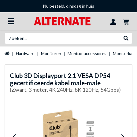
Nu besteld, dinsdag in huis
Zoeken
Websh
Startpagina
Hardware
Monitoren
Monitor accessoires
Monitorkabe
Club 3D
Displayport 2.1 VESA DP54
gecertificeerde kabel male-male
(Zwart, 3 meter, 4K 240Hz, 8K 120Hz, 54Gbps)