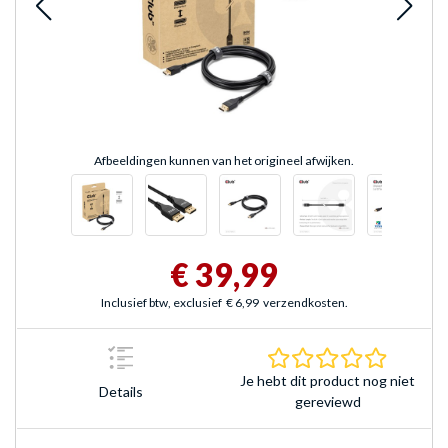
Afbeeldingen kunnen van het origineel afwijken.
€ 39,99
Inclusief btw, exclusief
€ 6,99
verzendkosten.
0.0 sterr
Je hebt dit product nog niet
Details
gereviewd