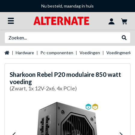
Nu besteld, maandag in huis
Zoeken
Websh
Startpagina
Hardware
Pc-componenten
Voedingen
Voedingmerke
Sharkoon
Rebel P20 modulaire 850 watt
voeding
(Zwart, 1x 12V-2x6, 4x PCIe)