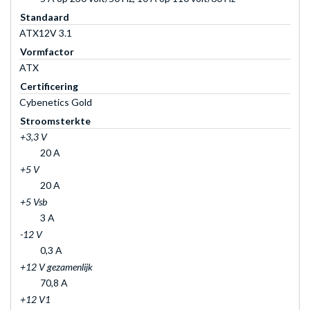
Standaard
ATX12V 3.1
Vormfactor
ATX
Certificering
Cybenetics Gold
Stroomsterkte
+3,3 V
20 A
+5 V
20 A
+5 Vsb
3 A
-12 V
0,3 A
+12 V gezamenlijk
70,8 A
+12 V1