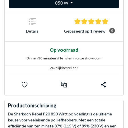
850 W
5.0 sterre
Gebaseerd op 1 review
Details
Op voorraad
Binnen 30 minuten af te halen in onze showroom
Zakelijk bestellen?
Productomschrijving
De Sharkoon Rebel P20 850 Watt pc-voeding is de ultieme
keuze voor veeleisende pc-liefhebbers. Met een totale
efficiëntie van ten minste 87% (115 V) of 89% (230 V) en een