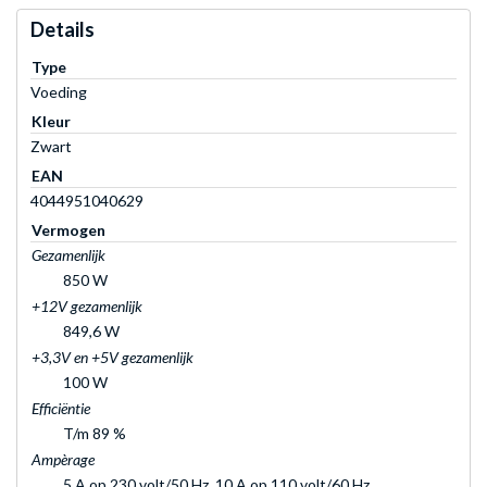
Details
Type
Voeding
Kleur
Zwart
EAN
4044951040629
Vermogen
Gezamenlijk
850 W
+12V gezamenlijk
849,6 W
+3,3V en +5V gezamenlijk
100 W
Efficiëntie
T/m 89 %
Ampèrage
5 A op 230 volt/50 Hz, 10 A op 110 volt/60 Hz