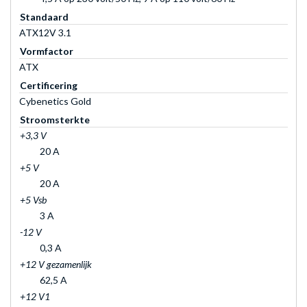
Standaard
ATX12V 3.1
Vormfactor
ATX
Certificering
Cybenetics Gold
Stroomsterkte
+3,3 V
20 A
+5 V
20 A
+5 Vsb
3 A
-12 V
0,3 A
+12 V gezamenlijk
62,5 A
+12 V1