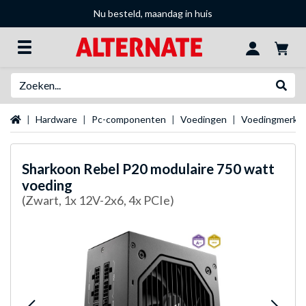
Nu besteld, maandag in huis
Zoeken
Websh
Startpagina
Hardware
Pc-componenten
Voedingen
Voedingmerke
Sharkoon
Rebel P20 modulaire 750 watt
voeding
(Zwart, 1x 12V-2x6, 4x PCIe)