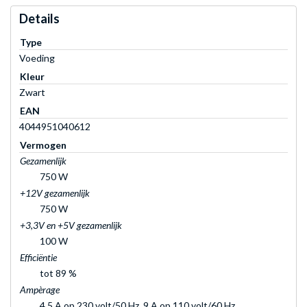
Details
Type
Voeding
Kleur
Zwart
EAN
4044951040612
Vermogen
Gezamenlijk
750 W
+12V gezamenlijk
750 W
+3,3V en +5V gezamenlijk
100 W
Efficiëntie
tot 89 %
Ampèrage
4,5 A op 230 volt/50 Hz, 9 A op 110 volt/60 Hz