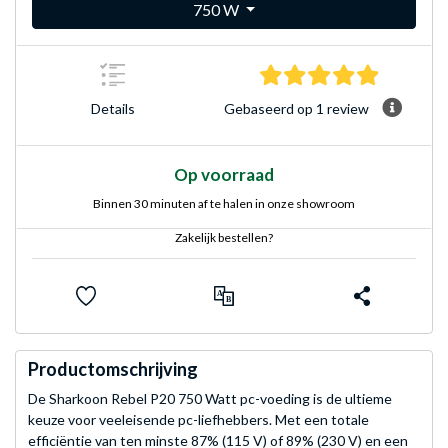
750 W
5.0 sterre
Gebaseerd op 1 review
Details
Op voorraad
Binnen 30 minuten af te halen in onze showroom
Zakelijk bestellen?
Productomschrijving
De Sharkoon Rebel P20 750 Watt pc-voeding is de ultieme
keuze voor veeleisende pc-liefhebbers. Met een totale
efficiëntie van ten minste 87% (115 V) of 89% (230 V) en een