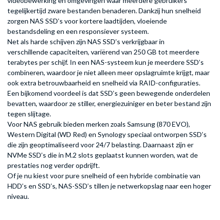
videobewerking en omgevingen waar meerdere gebruikers
tegelijkertijd zware bestanden benaderen. Dankzij hun snelheid
zorgen NAS SSD’s voor kortere laadtijden, vloeiende
bestandsdeling en een responsiever systeem.
Net als harde schijven zijn NAS SSD’s verkrijgbaar in
verschillende capaciteiten, variërend van 250 GB tot meerdere
terabytes per schijf. In een NAS-systeem kun je meerdere SSD’s
combineren, waardoor je niet alleen meer opslagruimte krijgt, maar
ook extra betrouwbaarheid en snelheid via RAID-configuraties.
Een bijkomend voordeel is dat SSD’s geen bewegende onderdelen
bevatten, waardoor ze stiller, energiezuiniger en beter bestand zijn
tegen slijtage.
Voor NAS gebruik bieden merken zoals Samsung (870 EVO),
Western Digital (WD Red) en Synology speciaal ontworpen SSD’s
die zijn geoptimaliseerd voor 24/7 belasting. Daarnaast zijn er
NVMe SSD’s die in M.2 slots geplaatst kunnen worden, wat de
prestaties nog verder opdrijft.
Of je nu kiest voor pure snelheid of een hybride combinatie van
HDD’s en SSD’s, NAS-SSD’s tillen je netwerkopslag naar een hoger
niveau.