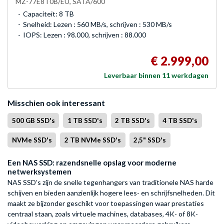
MZ-77E8T0B/EU, SATA/600
Capaciteit: 8 TB
Snelheid: Lezen : 560 MB/s, schrijven : 530 MB/s
IOPS: Lezen : 98.000, schrijven : 88.000
€ 2.999,00
Leverbaar binnen 11 werkdagen
Misschien ook interessant
500 GB SSD's
1 TB SSD's
2 TB SSD's
4 TB SSD's
NVMe SSD's
2 TB NVMe SSD's
2,5" SSD's
Een NAS SSD: razendsnelle opslag voor moderne
netwerksystemen
NAS SSD’s zijn de snelle tegenhangers van traditionele NAS harde
schijven en bieden aanzienlijk hogere lees- en schrijfsnelheden. Dit
maakt ze bijzonder geschikt voor toepassingen waar prestaties
centraal staan, zoals virtuele machines, databases, 4K- of 8K-