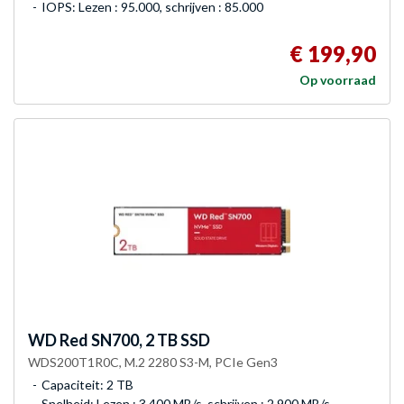
IOPS: Lezen : 95.000, schrijven : 85.000
€ 199,90
Op voorraad
WD
Red SN700, 2 TB SSD
WDS200T1R0C, M.2 2280 S3-M, PCIe Gen3
Capaciteit: 2 TB
Snelheid: Lezen : 3.400 MB/s, schrijven : 2.900 MB/s