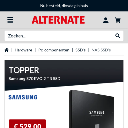
Nu besteld, dinsdag in huis
Zoeken
Websh
Startpagina
Hardware
Pc-componenten
SSD's
NAS SSD's
TOPPER
Samsung 870 EVO 2 TB SSD
€ 529,00