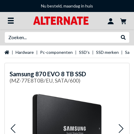
Nu besteld, maandag in huis
Zoeken
Websh
Startpagina
Hardware
Pc-componenten
SSD's
SSD merken
Sams
Samsung
870 EVO 8 TB SSD
(MZ-77E8T0B/EU, SATA/600)