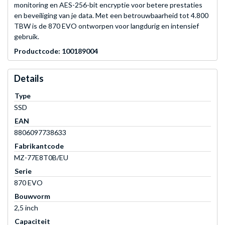
monitoring en AES-256-bit encryptie voor betere prestaties
en beveiliging van je data. Met een betrouwbaarheid tot 4.800
TBW is de 870 EVO ontworpen voor langdurig en intensief
gebruik.
Productcode: 100189004
Details
Type
SSD
EAN
8806097738633
Fabrikantcode
MZ-77E8T0B/EU
Serie
870 EVO
Bouwvorm
2,5 inch
Capaciteit