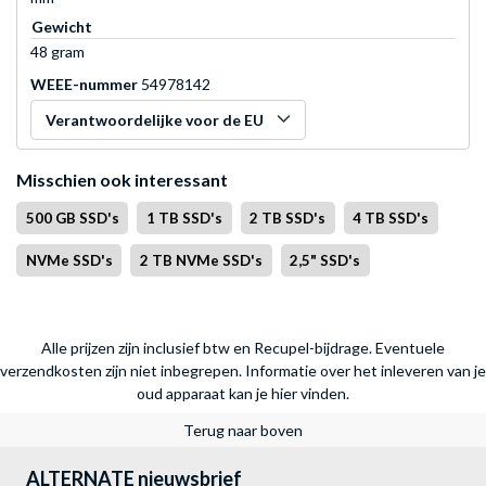
Gewicht
48 gram
WEEE-nummer
54978142
Verantwoordelijke voor de EU
Misschien ook interessant
500 GB SSD's
1 TB SSD's
2 TB SSD's
4 TB SSD's
NVMe SSD's
2 TB NVMe SSD's
2,5" SSD's
Alle prijzen zijn inclusief btw en Recupel-bijdrage. Eventuele
verzendkosten zijn niet inbegrepen.
Informatie over het inleveren van je
oud apparaat kan je hier vinden.
Terug naar boven
ALTERNATE nieuwsbrief