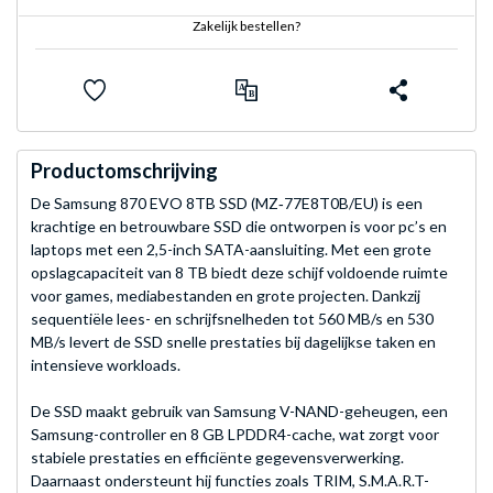
Zakelijk bestellen?
Productomschrijving
De Samsung 870 EVO 8TB SSD (MZ‑77E8T0B/EU) is een
krachtige en betrouwbare SSD die ontworpen is voor pc’s en
laptops met een 2,5-inch SATA-aansluiting. Met een grote
opslagcapaciteit van 8 TB biedt deze schijf voldoende ruimte
voor games, mediabestanden en grote projecten. Dankzij
sequentiële lees- en schrijfsnelheden tot 560 MB/s en 530
MB/s levert de SSD snelle prestaties bij dagelijkse taken en
intensieve workloads.
De SSD maakt gebruik van Samsung V-NAND-geheugen, een
Samsung-controller en 8 GB LPDDR4-cache, wat zorgt voor
stabiele prestaties en efficiënte gegevensverwerking.
Daarnaast ondersteunt hij functies zoals TRIM, S.M.A.R.T-