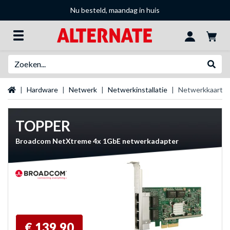
Nu besteld, maandag in huis
Zoeken
Websh
Startpagina
Hardware
Netwerk
Netwerkinstallatie
Netwerkkaarte
TOPPER
Broadcom NetXtreme 4x 1GbE netwerkadapter
€ 139,90