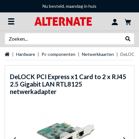
Nu besteld, maandag in huis
Zoeken
Websh
Startpagina
Hardware
Pc-componenten
Netwerkkaarten
DeLOCK P
DeLOCK
PCI Express x1 Card to 2 x RJ45
2.5 Gigabit LAN RTL8125
netwerkadapter