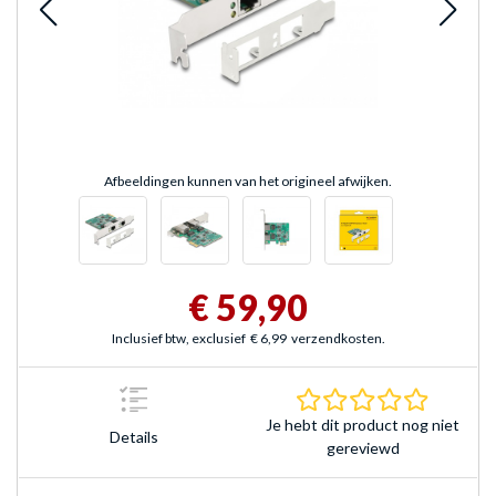
Afbeeldingen kunnen van het origineel afwijken.
€ 59,90
Inclusief btw, exclusief
€ 6,99
verzendkosten.
0.0 sterr
Je hebt dit product nog niet
Details
gereviewd