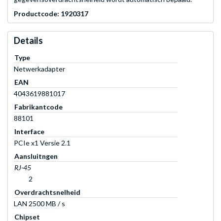
Productcode: 1920317
Details
Type
Netwerkadapter
EAN
4043619881017
Fabrikantcode
88101
Interface
PCIe x1 Versie 2.1
Aansluitngen
RJ-45
2
Overdrachtsnelheid
LAN 2500 MB / s
Chipset