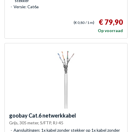
stekker
Versie: Cat6a
€ 79,90
(
)
€ 0,80
/ 1 m
Op voorraad
goobay
Cat.6 netwerkkabel
Grijs, 305 meter, S/FTP, RJ-45
Aansluitingen: 1x kabel zonder stekker op 1x kabel zonder