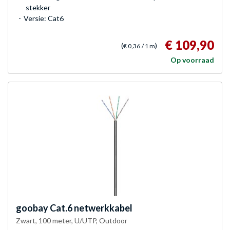
stekker
Versie: Cat6
€ 109,90
(
)
€ 0,36
/ 1 m
Op voorraad
goobay
Cat.6 netwerkkabel
Zwart, 100 meter, U/UTP, Outdoor