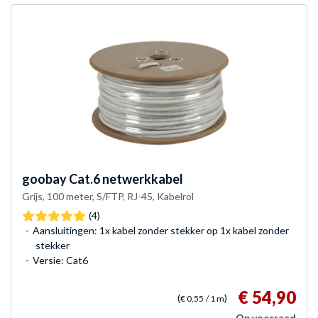
goobay
Cat.6 netwerkkabel
Grijs, 100 meter, S/FTP, RJ-45, Kabelrol
(4)
Aansluitingen: 1x kabel zonder stekker op 1x kabel zonder
stekker
Versie: Cat6
€ 54,90
(
)
€ 0,55
/ 1 m
Op voorraad