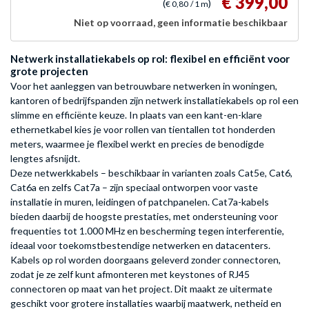
€ 399,00
(
)
€ 0,80
/ 1 m
Niet op voorraad, geen informatie beschikbaar
Netwerk installatiekabels op rol: flexibel en efficiënt voor
grote projecten
Voor het aanleggen van betrouwbare netwerken in woningen,
kantoren of bedrijfspanden zijn netwerk installatiekabels op rol een
slimme en efficiënte keuze. In plaats van een kant-en-klare
ethernetkabel kies je voor rollen van tientallen tot honderden
meters, waarmee je flexibel werkt en precies de benodigde
lengtes afsnijdt.
Deze netwerkkabels – beschikbaar in varianten zoals Cat5e, Cat6,
Cat6a en zelfs Cat7a – zijn speciaal ontworpen voor vaste
installatie in muren, leidingen of patchpanelen. Cat7a-kabels
bieden daarbij de hoogste prestaties, met ondersteuning voor
frequenties tot 1.000 MHz en bescherming tegen interferentie,
ideaal voor toekomstbestendige netwerken en datacenters.
Kabels op rol worden doorgaans geleverd zonder connectoren,
zodat je ze zelf kunt afmonteren met keystones of RJ45
connectoren op maat van het project. Dit maakt ze uitermate
geschikt voor grotere installaties waarbij maatwerk, netheid en