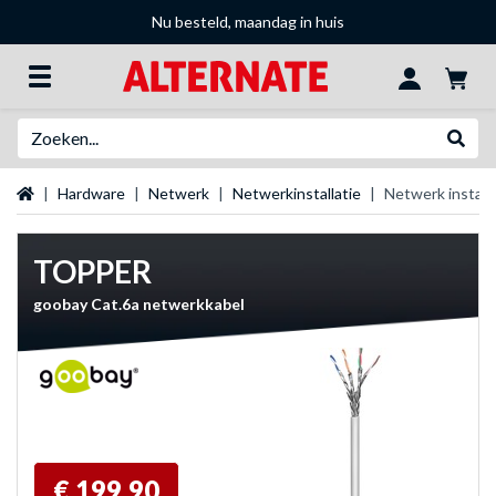
Nu besteld, maandag in huis
Zoeken
Websh
Startpagina
Hardware
Netwerk
Netwerkinstallatie
Netwerk install
TOPPER
goobay Cat.6a netwerkkabel
€ 199,90