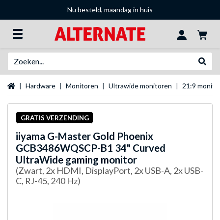
Nu besteld, maandag in huis
Zoeken
Websh
Startpagina
Hardware
Monitoren
Ultrawide monitoren
21:9 monito
GRATIS VERZENDING
iiyama
G-Master Gold Phoenix
GCB3486WQSCP-B1 34" Curved
UltraWide gaming monitor
(Zwart, 2x HDMI, DisplayPort, 2x USB-A, 2x USB-
C, RJ-45, 240 Hz)