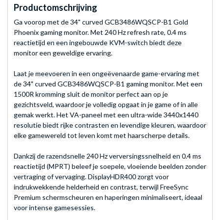
Productomschrijving
Ga voorop met de 34" curved GCB3486WQSCP-B1 Gold
Phoenix gaming monitor. Met 240 Hz refresh rate, 0.4 ms
reactietijd en een ingebouwde KVM-switch biedt deze
monitor een geweldige ervaring.
Laat je meevoeren in een ongeëvenaarde game-ervaring met
de 34" curved GCB3486WQSCP-B1 gaming monitor. Met een
1500R kromming sluit de monitor perfect aan op je
gezichtsveld, waardoor je volledig opgaat in je game of in alle
gemak werkt. Het VA-paneel met een ultra-wide 3440x1440
resolutie biedt rijke contrasten en levendige kleuren, waardoor
elke gamewereld tot leven komt met haarscherpe details.
Dankzij de razendsnelle 240 Hz verversingssnelheid en 0.4 ms
reactietijd (MPRT) beleef je soepele, vloeiende beelden zonder
vertraging of vervaging. DisplayHDR400 zorgt voor
indrukwekkende helderheid en contrast, terwijl FreeSync
Premium schermscheuren en haperingen minimaliseert, ideaal
voor intense gamesessies.