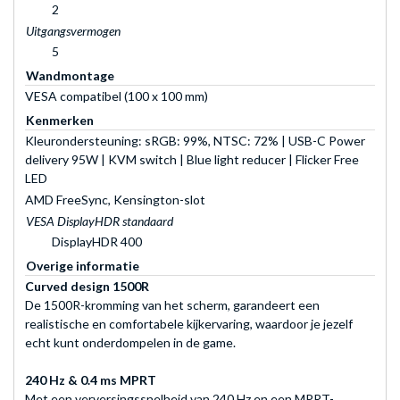
2
Uitgangsvermogen
5
Wandmontage
VESA compatibel (100 x 100 mm)
Kenmerken
Kleurondersteuning: sRGB: 99%, NTSC: 72% | USB-C Power
delivery 95W | KVM switch | Blue light reducer | Flicker Free
LED
AMD FreeSync, Kensington-slot
VESA DisplayHDR standaard
DisplayHDR 400
Overige informatie
Curved design 1500R
De 1500R-kromming van het scherm, garandeert een
realistische en comfortabele kijkervaring, waardoor je jezelf
echt kunt onderdompelen in de game.
240 Hz & 0.4 ms MPRT
Met een verversingssnelheid van 240 Hz en een MPRT-