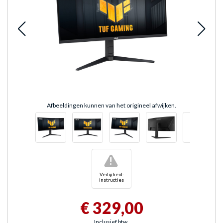
Afbeeldingen kunnen van het origineel afwijken.
!
Veiligheid-
instructies
€ 329,00
Inclusief btw.