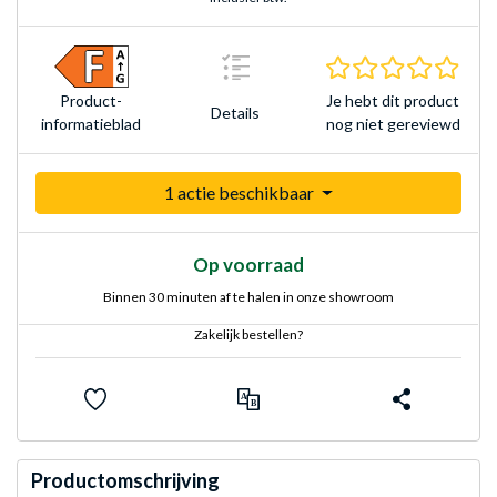
0.0 s
Je hebt dit product
Product­
Details
nog niet gereviewd
informatieblad
1 actie beschikbaar
Op voorraad
Binnen 30 minuten af te halen in onze showroom
Zakelijk bestellen?
Productomschrijving