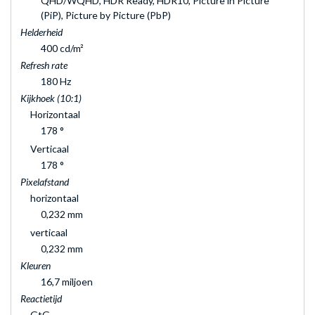
QHD/WQHD, HDR Ready, HDR10, Picture in Picture
(PiP), Picture by Picture (PbP)
Helderheid
400 cd/m²
Refresh rate
180 Hz
Kijkhoek (10:1)
Horizontaal
178 °
Verticaal
178 °
Pixelafstand
horizontaal
0,232 mm
verticaal
0,232 mm
Kleuren
16,7 miljoen
Reactietijd
GtG