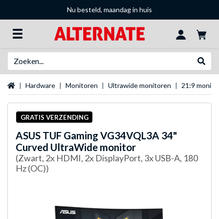
Nu besteld, maandag in huis
Zoeken
Websh
Startpagina
Hardware
Monitoren
Ultrawide monitoren
21:9 monito
GRATIS VERZENDING
ASUS
TUF Gaming VG34VQL3A 34"
Curved UltraWide monitor
(Zwart, 2x HDMI, 2x DisplayPort, 3x USB-A, 180
Hz (OC))