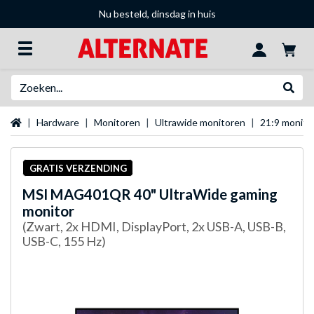
Nu besteld, dinsdag in huis
Zoeken
Websh
Startpagina
Hardware
Monitoren
Ultrawide monitoren
21:9 monito
GRATIS VERZENDING
MSI
MAG401QR 40" UltraWide gaming
monitor
(Zwart, 2x HDMI, DisplayPort, 2x USB-A, USB-B,
USB-C, 155 Hz)